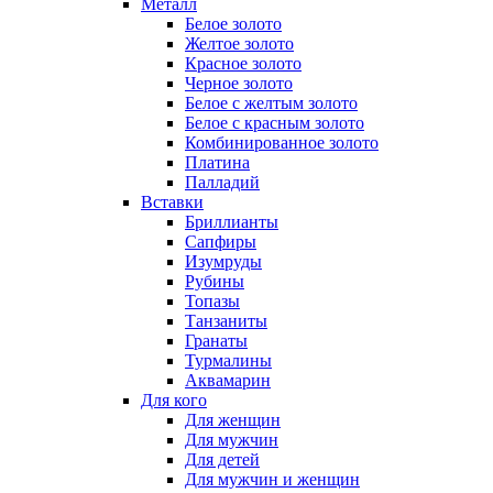
Металл
Белое золото
Желтое золото
Красное золото
Черное золото
Белое с желтым золото
Белое с красным золото
Комбинированное золото
Платина
Палладий
Вставки
Бриллианты
Сапфиры
Изумруды
Рубины
Топазы
Танзаниты
Гранаты
Турмалины
Аквамарин
Для кого
Для женщин
Для мужчин
Для детей
Для мужчин и женщин