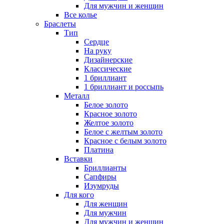
Для мужчин и женщин
Все колье
Браслеты
Тип
Сердце
На руку
Дизайнерские
Классические
1 бриллиант
1 бриллиант и россыпь
Металл
Белое золото
Красное золото
Желтое золото
Белое с желтым золото
Красное с белым золото
Платина
Вставки
Бриллианты
Сапфиры
Изумруды
Для кого
Для женщин
Для мужчин
Для мужчин и женщин