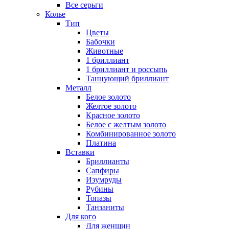
Все серьги
Колье
Тип
Цветы
Бабочки
Животные
1 бриллиант
1 бриллиант и россыпь
Танцующий бриллиант
Металл
Белое золото
Желтое золото
Красное золото
Белое с желтым золото
Комбинированное золото
Платина
Вставки
Бриллианты
Сапфиры
Изумруды
Рубины
Топазы
Танзаниты
Для кого
Для женщин