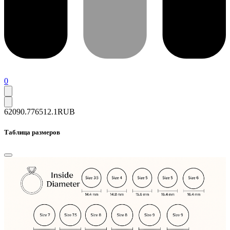
0
62090.7
76512.1
RUB
Таблица размеров