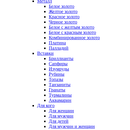
Металл
Белое золото
Желтое золото
Красное золото
Черное золото
Белое с желтым золото
Белое с красным золото
Комбинированное золото
Платина
Палладий
Вставки
Бриллианты
Сапфиры
Изумруды
Рубины
Топазы
Танзаниты
Гранаты
Турмалины
Аквамарин
Для кого
Для женщин
Для мужчин
Для детей
Для мужчин и женщин