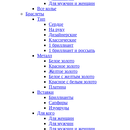
Для мужчин и женщин
Все колье
Браслеты
Тип
Сердце
На руку
Дизайнерские
Классические
1 бриллиант
1 бриллиант и россыпь
Металл
Белое золото
Красное золото
Желтое золото
Белое с желтым золото
Красное с белым золото
Платина
Вставки
Бриллианты
Сапфиры
Изумруды
Для кого
Для женщин
Для мужчин
Для мужчин и женщин