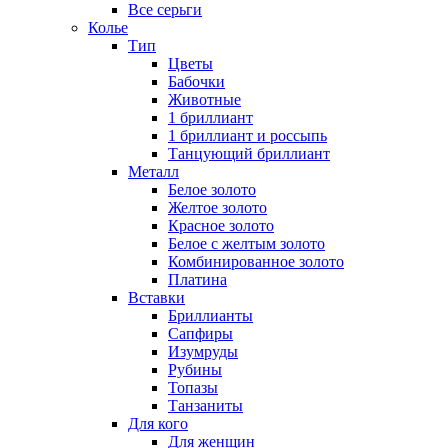
Все серьги
Колье
Тип
Цветы
Бабочки
Животные
1 бриллиант
1 бриллиант и россыпь
Танцующий бриллиант
Металл
Белое золото
Желтое золото
Красное золото
Белое с желтым золото
Комбинированное золото
Платина
Вставки
Бриллианты
Сапфиры
Изумруды
Рубины
Топазы
Танзаниты
Для кого
Для женщин