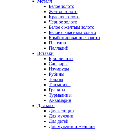
Металл
Белое золото
Желтое золото
Красное золото
Черное золото
Белое с желтым золото
Белое с красным золото
Комбинированное золото
Платина
Палладий
Вставки
Бриллианты
Сапфиры
Изумруды
Рубины
Топазы
Танзаниты
Гранаты
Турмалины
Аквамарин
Для кого
Для женщин
Для мужчин
Для детей
Для мужчин и женщин