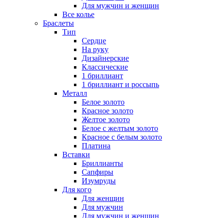
Для мужчин и женщин
Все колье
Браслеты
Тип
Сердце
На руку
Дизайнерские
Классические
1 бриллиант
1 бриллиант и россыпь
Металл
Белое золото
Красное золото
Желтое золото
Белое с желтым золото
Красное с белым золото
Платина
Вставки
Бриллианты
Сапфиры
Изумруды
Для кого
Для женщин
Для мужчин
Для мужчин и женщин