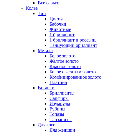
Все серьги
Колье
Тип
Цветы
Бабочки
Животные
1 бриллиант
1 бриллиант и россыпь
Танцующий бриллиант
Металл
Белое золото
Желтое золото
Красное золото
Белое с желтым золото
Комбинированное золото
Платина
Вставки
Бриллианты
Сапфиры
Изумруды
Рубины
Топазы
Танзаниты
Для кого
Для женщин