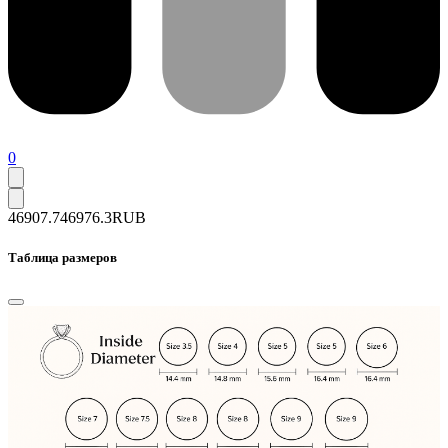
0
46907.7
46976.3
RUB
Таблица размеров