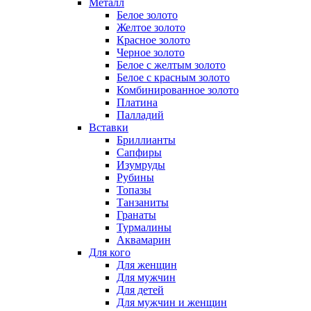
Металл
Белое золото
Желтое золото
Красное золото
Черное золото
Белое с желтым золото
Белое с красным золото
Комбинированное золото
Платина
Палладий
Вставки
Бриллианты
Сапфиры
Изумруды
Рубины
Топазы
Танзаниты
Гранаты
Турмалины
Аквамарин
Для кого
Для женщин
Для мужчин
Для детей
Для мужчин и женщин