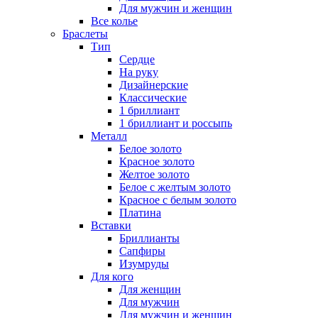
Для мужчин и женщин
Все колье
Браслеты
Тип
Сердце
На руку
Дизайнерские
Классические
1 бриллиант
1 бриллиант и россыпь
Металл
Белое золото
Красное золото
Желтое золото
Белое с желтым золото
Красное с белым золото
Платина
Вставки
Бриллианты
Сапфиры
Изумруды
Для кого
Для женщин
Для мужчин
Для мужчин и женщин