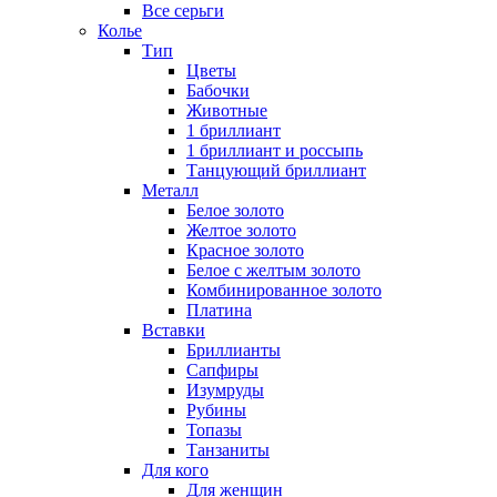
Все серьги
Колье
Тип
Цветы
Бабочки
Животные
1 бриллиант
1 бриллиант и россыпь
Танцующий бриллиант
Металл
Белое золото
Желтое золото
Красное золото
Белое с желтым золото
Комбинированное золото
Платина
Вставки
Бриллианты
Сапфиры
Изумруды
Рубины
Топазы
Танзаниты
Для кого
Для женщин