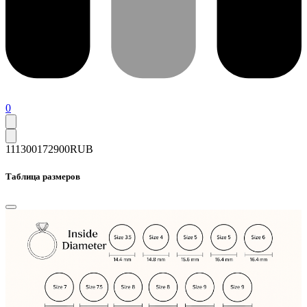
0
111300
172900
RUB
Таблица размеров