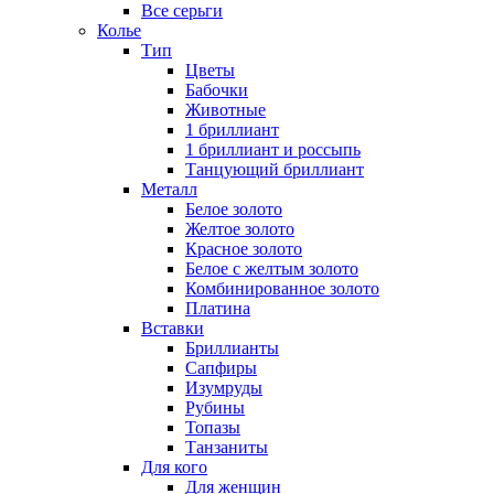
Все серьги
Колье
Тип
Цветы
Бабочки
Животные
1 бриллиант
1 бриллиант и россыпь
Танцующий бриллиант
Металл
Белое золото
Желтое золото
Красное золото
Белое с желтым золото
Комбинированное золото
Платина
Вставки
Бриллианты
Сапфиры
Изумруды
Рубины
Топазы
Танзаниты
Для кого
Для женщин