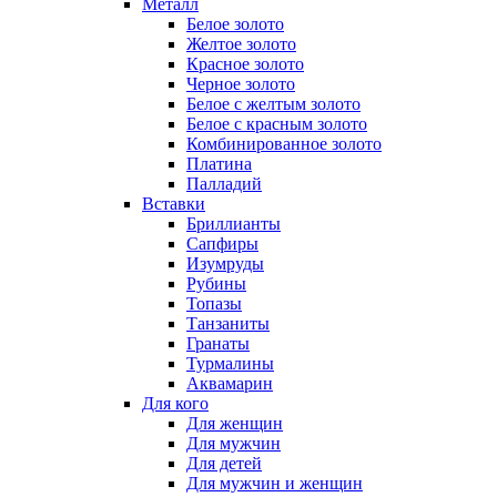
Металл
Белое золото
Желтое золото
Красное золото
Черное золото
Белое с желтым золото
Белое с красным золото
Комбинированное золото
Платина
Палладий
Вставки
Бриллианты
Сапфиры
Изумруды
Рубины
Топазы
Танзаниты
Гранаты
Турмалины
Аквамарин
Для кого
Для женщин
Для мужчин
Для детей
Для мужчин и женщин