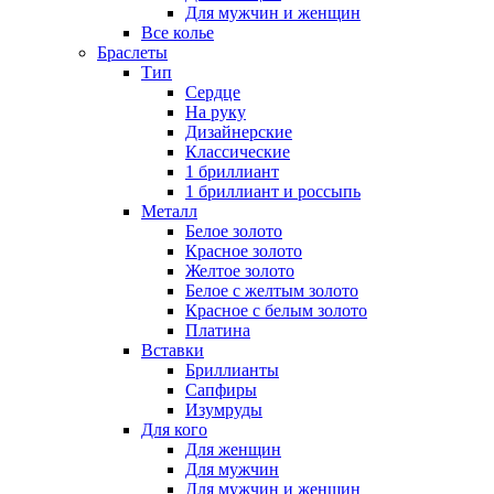
Для мужчин и женщин
Все колье
Браслеты
Тип
Сердце
На руку
Дизайнерские
Классические
1 бриллиант
1 бриллиант и россыпь
Металл
Белое золото
Красное золото
Желтое золото
Белое с желтым золото
Красное с белым золото
Платина
Вставки
Бриллианты
Сапфиры
Изумруды
Для кого
Для женщин
Для мужчин
Для мужчин и женщин