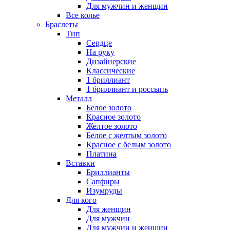
Для мужчин и женщин
Все колье
Браслеты
Тип
Сердце
На руку
Дизайнерские
Классические
1 бриллиант
1 бриллиант и россыпь
Металл
Белое золото
Красное золото
Желтое золото
Белое с желтым золото
Красное с белым золото
Платина
Вставки
Бриллианты
Сапфиры
Изумруды
Для кого
Для женщин
Для мужчин
Для мужчин и женщин