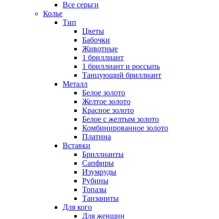
Все серьги
Колье
Тип
Цветы
Бабочки
Животные
1 бриллиант
1 бриллиант и россыпь
Танцующий бриллиант
Металл
Белое золото
Желтое золото
Красное золото
Белое с желтым золото
Комбинированное золото
Платина
Вставки
Бриллианты
Сапфиры
Изумруды
Рубины
Топазы
Танзаниты
Для кого
Для женщин