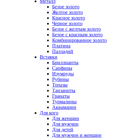
Металл
Белое золото
Желтое золото
Красное золото
Черное золото
Белое с желтым золото
Белое с красным золото
Комбинированное золото
Платина
Палладий
Вставки
Бриллианты
Сапфиры
Изумруды
Рубины
Топазы
Танзаниты
Гранаты
Турмалины
Аквамарин
Для кого
Для женщин
Для мужчин
Для детей
Для мужчин и женщин