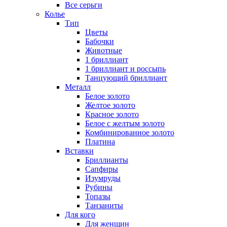
Все серьги
Колье
Тип
Цветы
Бабочки
Животные
1 бриллиант
1 бриллиант и россыпь
Танцующий бриллиант
Металл
Белое золото
Желтое золото
Красное золото
Белое с желтым золото
Комбинированное золото
Платина
Вставки
Бриллианты
Сапфиры
Изумруды
Рубины
Топазы
Танзаниты
Для кого
Для женщин