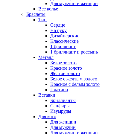
Для мужчин и женщин
Все колье
Браслеты
Тип
Сердце
На руку
Дизайнерские
Классические
1 бриллиант
1 бриллиант и россыпь
Металл
Белое золото
Красное золото
Желтое золото
Белое с желтым золото
Красное с белым золото
Платина
Вставки
Бриллианты
Сапфиры
Изумруды
Для кого
Для женщин
Для мужчин
Для мужчин и женщин