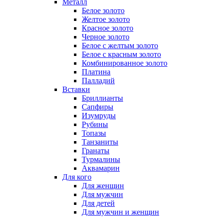
Металл
Белое золото
Желтое золото
Красное золото
Черное золото
Белое с желтым золото
Белое с красным золото
Комбинированное золото
Платина
Палладий
Вставки
Бриллианты
Сапфиры
Изумруды
Рубины
Топазы
Танзаниты
Гранаты
Турмалины
Аквамарин
Для кого
Для женщин
Для мужчин
Для детей
Для мужчин и женщин