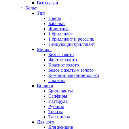
Все серьги
Колье
Тип
Цветы
Бабочки
Животные
1 бриллиант
1 бриллиант и россыпь
Танцующий бриллиант
Металл
Белое золото
Желтое золото
Красное золото
Белое с желтым золото
Комбинированное золото
Платина
Вставки
Бриллианты
Сапфиры
Изумруды
Рубины
Топазы
Танзаниты
Для кого
Для женщин