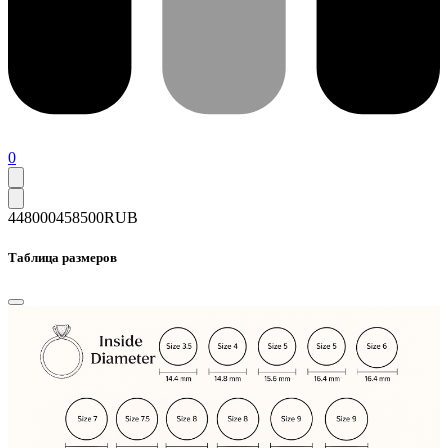
0
448000
458500
RUB
Таблица размеров