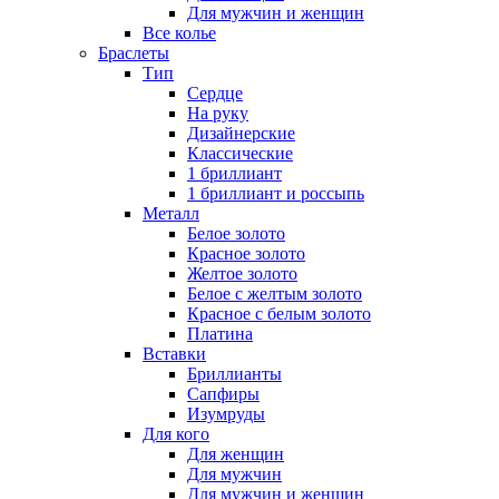
Для мужчин и женщин
Все колье
Браслеты
Тип
Сердце
На руку
Дизайнерские
Классические
1 бриллиант
1 бриллиант и россыпь
Металл
Белое золото
Красное золото
Желтое золото
Белое с желтым золото
Красное с белым золото
Платина
Вставки
Бриллианты
Сапфиры
Изумруды
Для кого
Для женщин
Для мужчин
Для мужчин и женщин