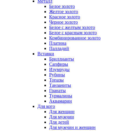
Металл
Белое золото
Желтое золото
Красное золото
Черное золото
Белое с желтым золото
Белое с красным золото
Комбинированное золото
Платина
Палладий
Вставки
Бриллианты
Сапфиры
Изумруды
Рубины
Топазы
Танзаниты
Гранаты
Турмалины
Аквамарин
Для кого
Для женщин
Для мужчин
Для детей
Для мужчин и женщин