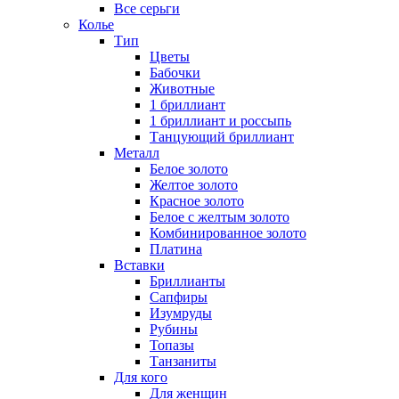
Все серьги
Колье
Тип
Цветы
Бабочки
Животные
1 бриллиант
1 бриллиант и россыпь
Танцующий бриллиант
Металл
Белое золото
Желтое золото
Красное золото
Белое с желтым золото
Комбинированное золото
Платина
Вставки
Бриллианты
Сапфиры
Изумруды
Рубины
Топазы
Танзаниты
Для кого
Для женщин