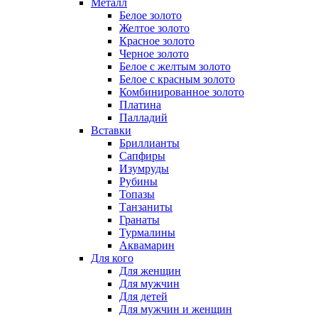
Металл
Белое золото
Желтое золото
Красное золото
Черное золото
Белое с желтым золото
Белое с красным золото
Комбинированное золото
Платина
Палладий
Вставки
Бриллианты
Сапфиры
Изумруды
Рубины
Топазы
Танзаниты
Гранаты
Турмалины
Аквамарин
Для кого
Для женщин
Для мужчин
Для детей
Для мужчин и женщин