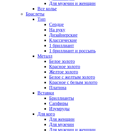
Для мужчин и женщин
Все колье
Браслеты
Тип
Сердце
На руку
Дизайнерские
Классические
1 бриллиант
1 бриллиант и россыпь
Металл
Белое золото
Красное золото
Желтое золото
Белое с желтым золото
Красное с белым золото
Платина
Вставки
Бриллианты
Сапфиры
Изумруды
Для кого
Для женщин
Для мужчин
Для мужчин и женщин