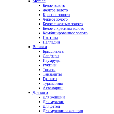
Металл
Белое золото
Желтое золото
Красное золото
Черное золото
Белое с желтым золото
Белое с красным золото
Комбинированное золото
Платина
Палладий
Вставки
Бриллианты
Сапфиры
Изумруды
Рубины
Топазы
Танзаниты
Гранаты
Турмалины
Аквамарин
Для кого
Для женщин
Для мужчин
Для детей
Для мужчин и женщин