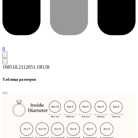
0
108518.2
112051.1
RUB
Таблица размеров