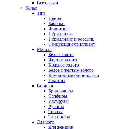
Все серьги
Колье
Тип
Цветы
Бабочки
Животные
1 бриллиант
1 бриллиант и россыпь
Танцующий бриллиант
Металл
Белое золото
Желтое золото
Красное золото
Белое с желтым золото
Комбинированное золото
Платина
Вставки
Бриллианты
Сапфиры
Изумруды
Рубины
Топазы
Танзаниты
Для кого
Для женщин