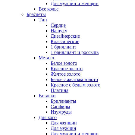
Для мужчин и женщин
Все колье
Браслеты
Тип
Сердце
На руку
Дизайнерские
Классические
1 бриллиант
1 бриллиант и россыпь
Металл
Белое золото
Красное золото
Желтое золото
Белое с желтым золото
Красное с белым золото
Платина
Вставки
Бриллианты
Сапфиры
Изумруды
Для кого
Для женщин
Для мужчин
Для мужчин и женщин