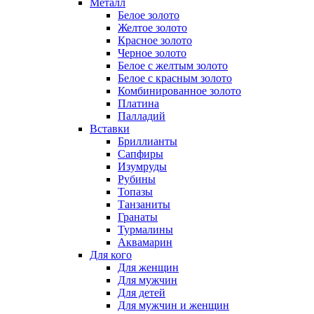
Металл
Белое золото
Желтое золото
Красное золото
Черное золото
Белое с желтым золото
Белое с красным золото
Комбинированное золото
Платина
Палладий
Вставки
Бриллианты
Сапфиры
Изумруды
Рубины
Топазы
Танзаниты
Гранаты
Турмалины
Аквамарин
Для кого
Для женщин
Для мужчин
Для детей
Для мужчин и женщин