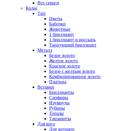
Все серьги
Колье
Тип
Цветы
Бабочки
Животные
1 бриллиант
1 бриллиант и россыпь
Танцующий бриллиант
Металл
Белое золото
Желтое золото
Красное золото
Белое с желтым золото
Комбинированное золото
Платина
Вставки
Бриллианты
Сапфиры
Изумруды
Рубины
Топазы
Танзаниты
Для кого
Для женщин