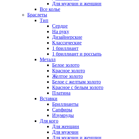
Для мужчин и женщин
Все колье
Браслеты
Тип
Сердце
На руку
Дизайнерские
Классические
1 бриллиант
1 бриллиант и россыпь
Металл
Белое золото
Красное золото
Желтое золото
Белое с желтым золото
Красное с белым золото
Платина
Вставки
Бриллианты
Сапфиры
Изумруды
Для кого
Для женщин
Для мужчин
Для мужчин и женщин