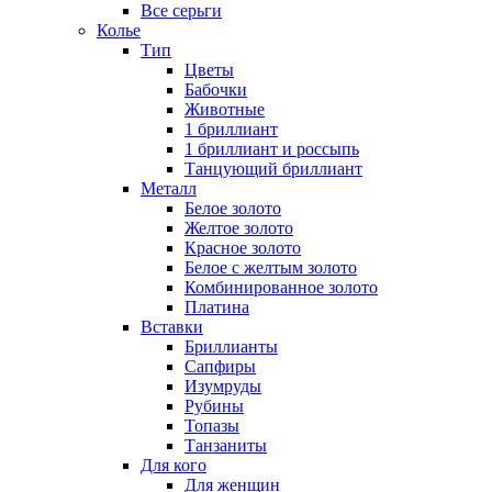
Все серьги
Колье
Тип
Цветы
Бабочки
Животные
1 бриллиант
1 бриллиант и россыпь
Танцующий бриллиант
Металл
Белое золото
Желтое золото
Красное золото
Белое с желтым золото
Комбинированное золото
Платина
Вставки
Бриллианты
Сапфиры
Изумруды
Рубины
Топазы
Танзаниты
Для кого
Для женщин