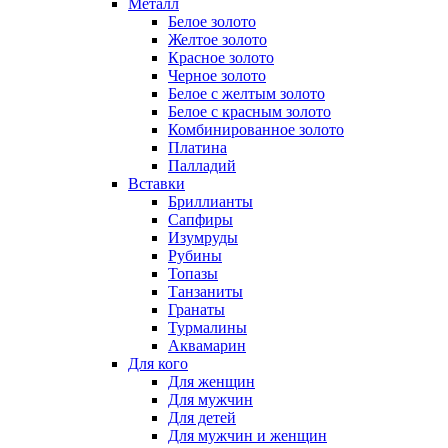
Металл
Белое золото
Желтое золото
Красное золото
Черное золото
Белое с желтым золото
Белое с красным золото
Комбинированное золото
Платина
Палладий
Вставки
Бриллианты
Сапфиры
Изумруды
Рубины
Топазы
Танзаниты
Гранаты
Турмалины
Аквамарин
Для кого
Для женщин
Для мужчин
Для детей
Для мужчин и женщин