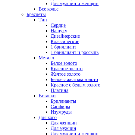
Для мужчин и женщин
Все колье
Браслеты
Тип
Сердце
На руку
Дизайнерские
Классические
1 бриллиант
1 бриллиант и россыпь
Металл
Белое золото
Красное золото
Желтое золото
Белое с желтым золото
Красное с белым золото
Платина
Вставки
Бриллианты
Сапфиры
Изумруды
Для кого
Для женщин
Для мужчин
Для мужчин и женщин