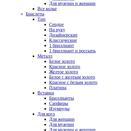
Для мужчин и женщин
Все колье
Браслеты
Тип
Сердце
На руку
Дизайнерские
Классические
1 бриллиант
1 бриллиант и россыпь
Металл
Белое золото
Красное золото
Желтое золото
Белое с желтым золото
Красное с белым золото
Платина
Вставки
Бриллианты
Сапфиры
Изумруды
Для кого
Для женщин
Для мужчин
Для мужчин и женщин