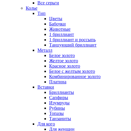
Все серьги
Колье
Тип
Цветы
Бабочки
Животные
1 бриллиант
1 бриллиант и россыпь
Танцующий бриллиант
Металл
Белое золото
Желтое золото
Красное золото
Белое с желтым золото
Комбинированное золото
Платина
Вставки
Бриллианты
Сапфиры
Изумруды
Рубины
Топазы
Танзаниты
Для кого
Для женщин