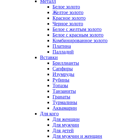
Металл
Белое золото
Желтое золото
Красное золото
Черное золото
Белое с желтым золото
Белое с красным золото
Комбинированное золото
Платина
Палладий
Вставки
Бриллианты
Сапфиры
Изумруды
Рубины
Топазы
Танзаниты
Гранаты
Турмалины
Аквамарин
Для кого
Для женщин
Для мужчин
Для детей
Для мужчин и женщин