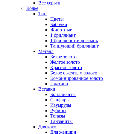
Все серьги
Колье
Тип
Цветы
Бабочки
Животные
1 бриллиант
1 бриллиант и россыпь
Танцующий бриллиант
Металл
Белое золото
Желтое золото
Красное золото
Белое с желтым золото
Комбинированное золото
Платина
Вставки
Бриллианты
Сапфиры
Изумруды
Рубины
Топазы
Танзаниты
Для кого
Для женщин