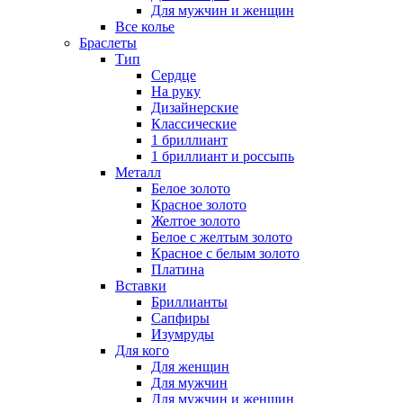
Для мужчин и женщин
Все колье
Браслеты
Тип
Сердце
На руку
Дизайнерские
Классические
1 бриллиант
1 бриллиант и россыпь
Металл
Белое золото
Красное золото
Желтое золото
Белое с желтым золото
Красное с белым золото
Платина
Вставки
Бриллианты
Сапфиры
Изумруды
Для кого
Для женщин
Для мужчин
Для мужчин и женщин