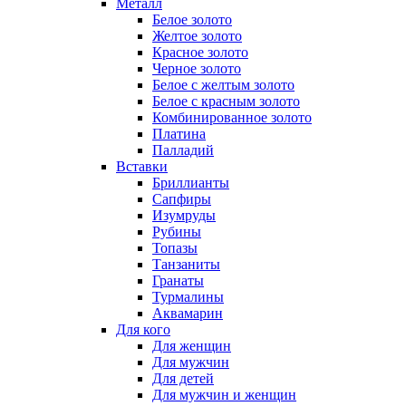
Металл
Белое золото
Желтое золото
Красное золото
Черное золото
Белое с желтым золото
Белое с красным золото
Комбинированное золото
Платина
Палладий
Вставки
Бриллианты
Сапфиры
Изумруды
Рубины
Топазы
Танзаниты
Гранаты
Турмалины
Аквамарин
Для кого
Для женщин
Для мужчин
Для детей
Для мужчин и женщин