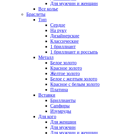
Для мужчин и женщин
Все колье
Браслеты
Тип
Сердце
На руку
Дизайнерские
Классические
1 бриллиант
1 бриллиант и россыпь
Металл
Белое золото
Красное золото
Желтое золото
Белое с желтым золото
Красное с белым золото
Платина
Вставки
Бриллианты
Сапфиры
Изумруды
Для кого
Для женщин
Для мужчин
Для мужчин и женщин