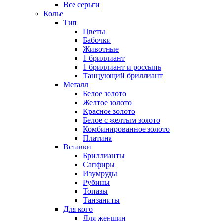
Все серьги
Колье
Тип
Цветы
Бабочки
Животные
1 бриллиант
1 бриллиант и россыпь
Танцующий бриллиант
Металл
Белое золото
Желтое золото
Красное золото
Белое с желтым золото
Комбинированное золото
Платина
Вставки
Бриллианты
Сапфиры
Изумруды
Рубины
Топазы
Танзаниты
Для кого
Для женщин