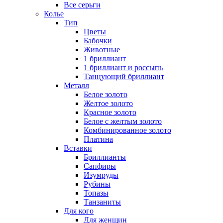
Все серьги
Колье
Тип
Цветы
Бабочки
Животные
1 бриллиант
1 бриллиант и россыпь
Танцующий бриллиант
Металл
Белое золото
Желтое золото
Красное золото
Белое с желтым золото
Комбинированное золото
Платина
Вставки
Бриллианты
Сапфиры
Изумруды
Рубины
Топазы
Танзаниты
Для кого
Для женщин