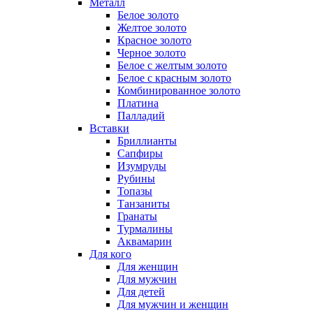
Металл
Белое золото
Желтое золото
Красное золото
Черное золото
Белое с желтым золото
Белое с красным золото
Комбинированное золото
Платина
Палладий
Вставки
Бриллианты
Сапфиры
Изумруды
Рубины
Топазы
Танзаниты
Гранаты
Турмалины
Аквамарин
Для кого
Для женщин
Для мужчин
Для детей
Для мужчин и женщин