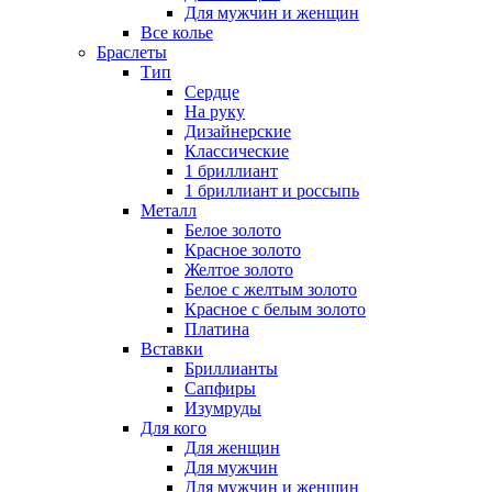
Для мужчин и женщин
Все колье
Браслеты
Тип
Сердце
На руку
Дизайнерские
Классические
1 бриллиант
1 бриллиант и россыпь
Металл
Белое золото
Красное золото
Желтое золото
Белое с желтым золото
Красное с белым золото
Платина
Вставки
Бриллианты
Сапфиры
Изумруды
Для кого
Для женщин
Для мужчин
Для мужчин и женщин