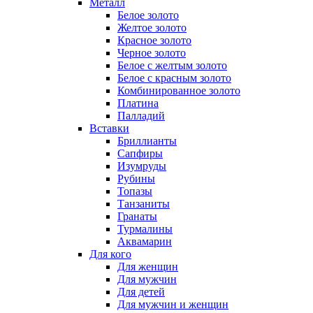
Металл
Белое золото
Желтое золото
Красное золото
Черное золото
Белое с желтым золото
Белое с красным золото
Комбинированное золото
Платина
Палладий
Вставки
Бриллианты
Сапфиры
Изумруды
Рубины
Топазы
Танзаниты
Гранаты
Турмалины
Аквамарин
Для кого
Для женщин
Для мужчин
Для детей
Для мужчин и женщин