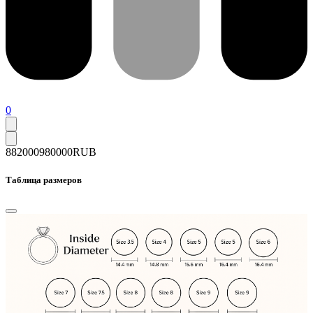
0
882000
980000
RUB
Таблица размеров