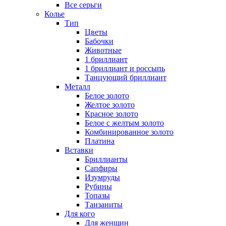
Все серьги
Колье
Тип
Цветы
Бабочки
Животные
1 бриллиант
1 бриллиант и россыпь
Танцующий бриллиант
Металл
Белое золото
Желтое золото
Красное золото
Белое с желтым золото
Комбинированное золото
Платина
Вставки
Бриллианты
Сапфиры
Изумруды
Рубины
Топазы
Танзаниты
Для кого
Для женщин