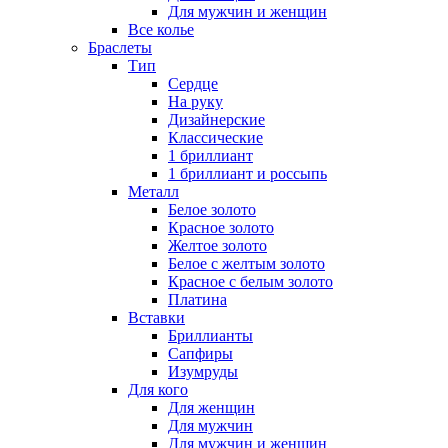
Для мужчин и женщин
Все колье
Браслеты
Тип
Сердце
На руку
Дизайнерские
Классические
1 бриллиант
1 бриллиант и россыпь
Металл
Белое золото
Красное золото
Желтое золото
Белое с желтым золото
Красное с белым золото
Платина
Вставки
Бриллианты
Сапфиры
Изумруды
Для кого
Для женщин
Для мужчин
Для мужчин и женщин