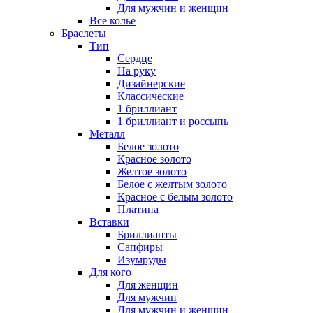
Для мужчин и женщин
Все колье
Браслеты
Тип
Сердце
На руку
Дизайнерские
Классические
1 бриллиант
1 бриллиант и россыпь
Металл
Белое золото
Красное золото
Желтое золото
Белое с желтым золото
Красное с белым золото
Платина
Вставки
Бриллианты
Сапфиры
Изумруды
Для кого
Для женщин
Для мужчин
Для мужчин и женщин