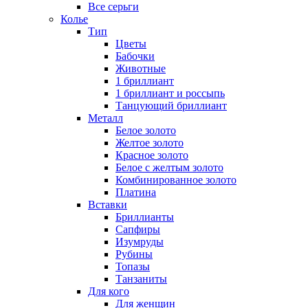
Все серьги
Колье
Тип
Цветы
Бабочки
Животные
1 бриллиант
1 бриллиант и россыпь
Танцующий бриллиант
Металл
Белое золото
Желтое золото
Красное золото
Белое с желтым золото
Комбинированное золото
Платина
Вставки
Бриллианты
Сапфиры
Изумруды
Рубины
Топазы
Танзаниты
Для кого
Для женщин