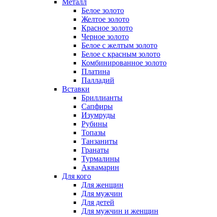
Металл
Белое золото
Желтое золото
Красное золото
Черное золото
Белое с желтым золото
Белое с красным золото
Комбинированное золото
Платина
Палладий
Вставки
Бриллианты
Сапфиры
Изумруды
Рубины
Топазы
Танзаниты
Гранаты
Турмалины
Аквамарин
Для кого
Для женщин
Для мужчин
Для детей
Для мужчин и женщин