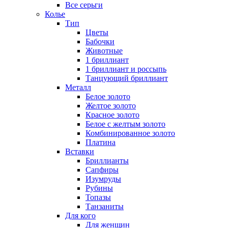
Все серьги
Колье
Тип
Цветы
Бабочки
Животные
1 бриллиант
1 бриллиант и россыпь
Танцующий бриллиант
Металл
Белое золото
Желтое золото
Красное золото
Белое с желтым золото
Комбинированное золото
Платина
Вставки
Бриллианты
Сапфиры
Изумруды
Рубины
Топазы
Танзаниты
Для кого
Для женщин