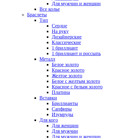
Для мужчин и женщин
Все колье
Браслеты
Тип
Сердце
На руку
Дизайнерские
Классические
1 бриллиант
1 бриллиант и россыпь
Металл
Белое золото
Красное золото
Желтое золото
Белое с желтым золото
Красное с белым золото
Платина
Вставки
Бриллианты
Сапфиры
Изумруды
Для кого
Для женщин
Для мужчин
Для мужчин и женщин