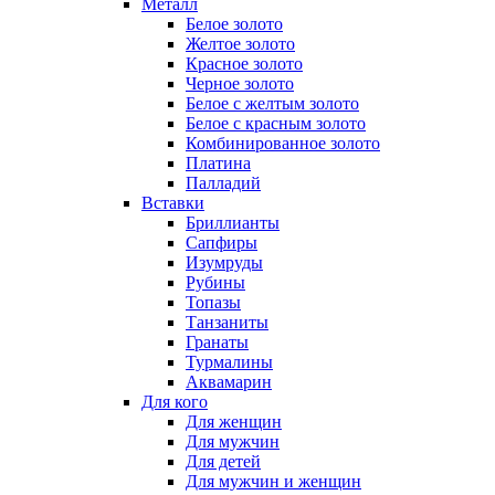
Металл
Белое золото
Желтое золото
Красное золото
Черное золото
Белое с желтым золото
Белое с красным золото
Комбинированное золото
Платина
Палладий
Вставки
Бриллианты
Сапфиры
Изумруды
Рубины
Топазы
Танзаниты
Гранаты
Турмалины
Аквамарин
Для кого
Для женщин
Для мужчин
Для детей
Для мужчин и женщин