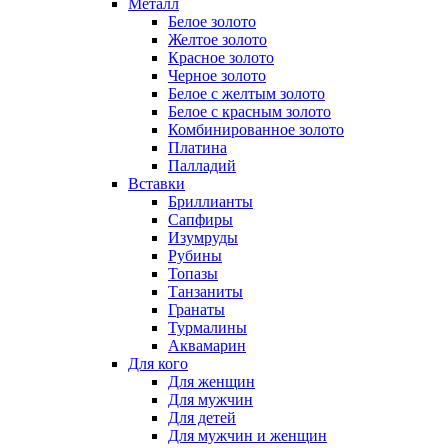
Металл
Белое золото
Желтое золото
Красное золото
Черное золото
Белое с желтым золото
Белое с красным золото
Комбинированное золото
Платина
Палладий
Вставки
Бриллианты
Сапфиры
Изумруды
Рубины
Топазы
Танзаниты
Гранаты
Турмалины
Аквамарин
Для кого
Для женщин
Для мужчин
Для детей
Для мужчин и женщин