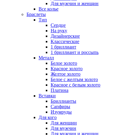
Для мужчин и женщин
Все колье
Браслеты
Тип
Сердце
На руку
Дизайнерские
Классические
1 бриллиант
1 бриллиант и россыпь
Металл
Белое золото
Красное золото
Желтое золото
Белое с желтым золото
Красное с белым золото
Платина
Вставки
Бриллианты
Сапфиры
Изумруды
Для кого
Для женщин
Для мужчин
Для мужчин и женщин