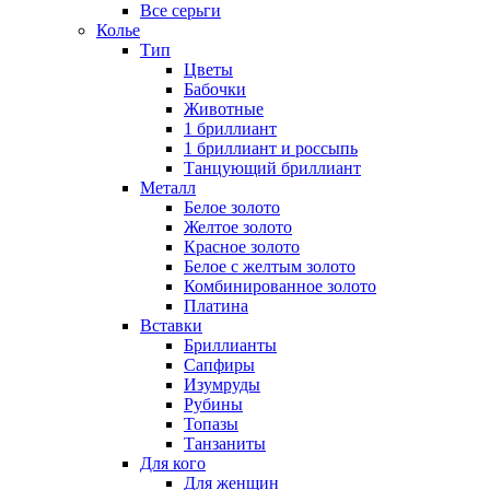
Все серьги
Колье
Тип
Цветы
Бабочки
Животные
1 бриллиант
1 бриллиант и россыпь
Танцующий бриллиант
Металл
Белое золото
Желтое золото
Красное золото
Белое с желтым золото
Комбинированное золото
Платина
Вставки
Бриллианты
Сапфиры
Изумруды
Рубины
Топазы
Танзаниты
Для кого
Для женщин