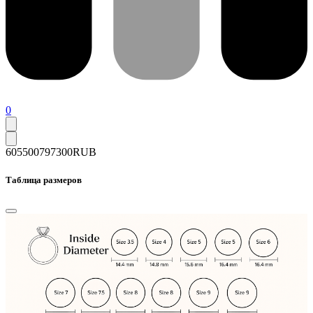
0
605500
797300
RUB
Таблица размеров