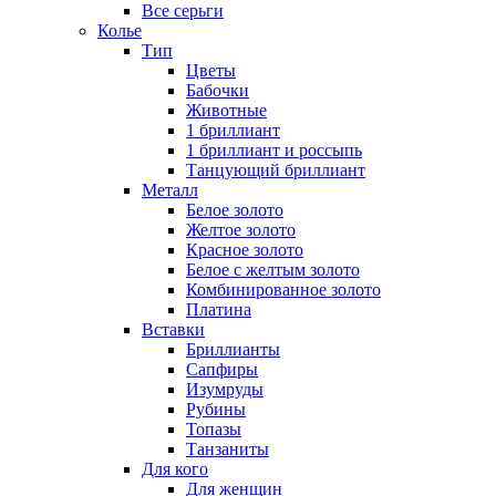
Все серьги
Колье
Тип
Цветы
Бабочки
Животные
1 бриллиант
1 бриллиант и россыпь
Танцующий бриллиант
Металл
Белое золото
Желтое золото
Красное золото
Белое с желтым золото
Комбинированное золото
Платина
Вставки
Бриллианты
Сапфиры
Изумруды
Рубины
Топазы
Танзаниты
Для кого
Для женщин