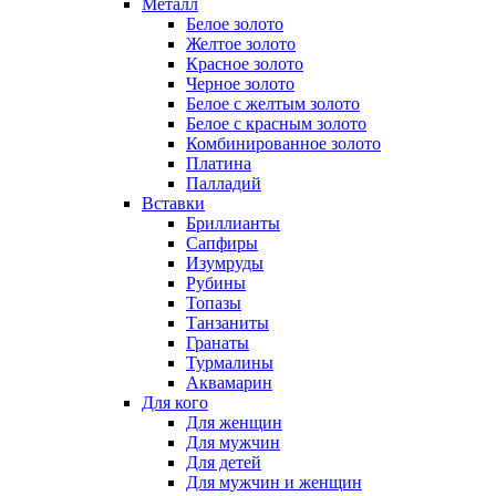
Металл
Белое золото
Желтое золото
Красное золото
Черное золото
Белое с желтым золото
Белое с красным золото
Комбинированное золото
Платина
Палладий
Вставки
Бриллианты
Сапфиры
Изумруды
Рубины
Топазы
Танзаниты
Гранаты
Турмалины
Аквамарин
Для кого
Для женщин
Для мужчин
Для детей
Для мужчин и женщин