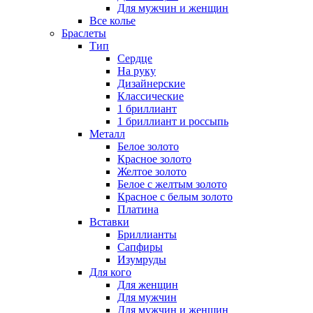
Для мужчин и женщин
Все колье
Браслеты
Тип
Сердце
На руку
Дизайнерские
Классические
1 бриллиант
1 бриллиант и россыпь
Металл
Белое золото
Красное золото
Желтое золото
Белое с желтым золото
Красное с белым золото
Платина
Вставки
Бриллианты
Сапфиры
Изумруды
Для кого
Для женщин
Для мужчин
Для мужчин и женщин