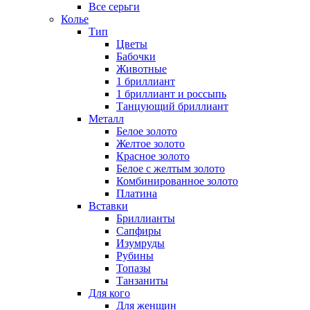
Все серьги
Колье
Тип
Цветы
Бабочки
Животные
1 бриллиант
1 бриллиант и россыпь
Танцующий бриллиант
Металл
Белое золото
Желтое золото
Красное золото
Белое с желтым золото
Комбинированное золото
Платина
Вставки
Бриллианты
Сапфиры
Изумруды
Рубины
Топазы
Танзаниты
Для кого
Для женщин