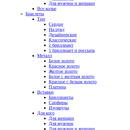
Для мужчин и женщин
Все колье
Браслеты
Тип
Сердце
На руку
Дизайнерские
Классические
1 бриллиант
1 бриллиант и россыпь
Металл
Белое золото
Красное золото
Желтое золото
Белое с желтым золото
Красное с белым золото
Платина
Вставки
Бриллианты
Сапфиры
Изумруды
Для кого
Для женщин
Для мужчин
Для мужчин и женщин