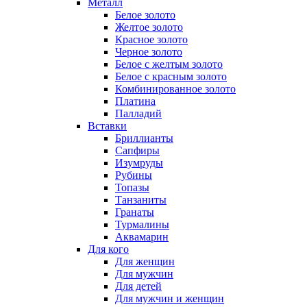
Металл
Белое золото
Желтое золото
Красное золото
Черное золото
Белое с желтым золото
Белое с красным золото
Комбинированное золото
Платина
Палладий
Вставки
Бриллианты
Сапфиры
Изумруды
Рубины
Топазы
Танзаниты
Гранаты
Турмалины
Аквамарин
Для кого
Для женщин
Для мужчин
Для детей
Для мужчин и женщин