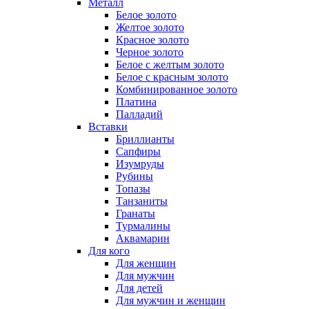
Металл
Белое золото
Желтое золото
Красное золото
Черное золото
Белое с желтым золото
Белое с красным золото
Комбинированное золото
Платина
Палладий
Вставки
Бриллианты
Сапфиры
Изумруды
Рубины
Топазы
Танзаниты
Гранаты
Турмалины
Аквамарин
Для кого
Для женщин
Для мужчин
Для детей
Для мужчин и женщин