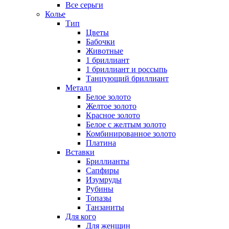
Все серьги
Колье
Тип
Цветы
Бабочки
Животные
1 бриллиант
1 бриллиант и россыпь
Танцующий бриллиант
Металл
Белое золото
Желтое золото
Красное золото
Белое с желтым золото
Комбинированное золото
Платина
Вставки
Бриллианты
Сапфиры
Изумруды
Рубины
Топазы
Танзаниты
Для кого
Для женщин