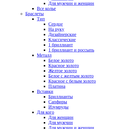
Для мужчин и женщин
Все колье
Браслеты
Тип
Сердце
На руку
Дизайнерские
Классические
1 бриллиант
1 бриллиант и россыпь
Металл
Белое золото
Красное золото
Желтое золото
Белое с желтым золото
Красное с белым золото
Платина
Вставки
Бриллианты
Сапфиры
Изумруды
Для кого
Для женщин
Для мужчин
Для мужчин и женщин