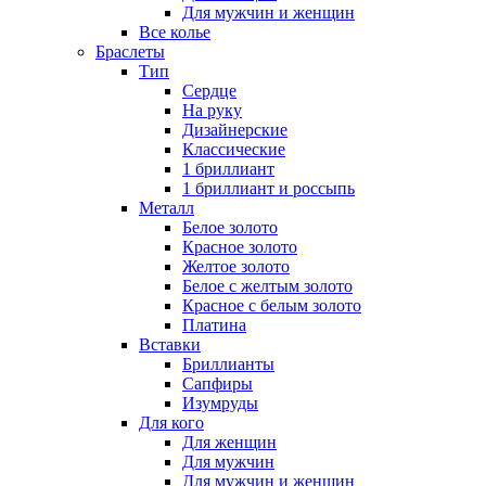
Для мужчин и женщин
Все колье
Браслеты
Тип
Сердце
На руку
Дизайнерские
Классические
1 бриллиант
1 бриллиант и россыпь
Металл
Белое золото
Красное золото
Желтое золото
Белое с желтым золото
Красное с белым золото
Платина
Вставки
Бриллианты
Сапфиры
Изумруды
Для кого
Для женщин
Для мужчин
Для мужчин и женщин