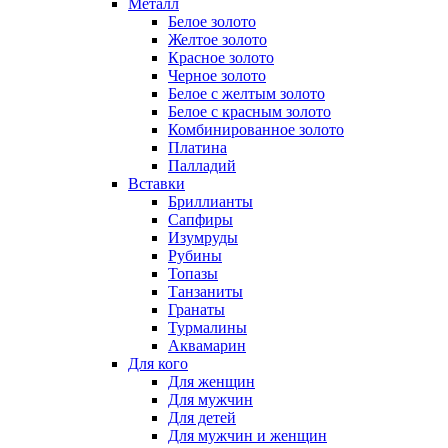
Металл
Белое золото
Желтое золото
Красное золото
Черное золото
Белое с желтым золото
Белое с красным золото
Комбинированное золото
Платина
Палладий
Вставки
Бриллианты
Сапфиры
Изумруды
Рубины
Топазы
Танзаниты
Гранаты
Турмалины
Аквамарин
Для кого
Для женщин
Для мужчин
Для детей
Для мужчин и женщин