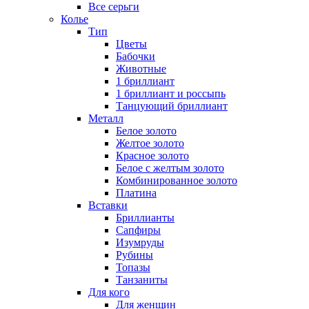
Все серьги
Колье
Тип
Цветы
Бабочки
Животные
1 бриллиант
1 бриллиант и россыпь
Танцующий бриллиант
Металл
Белое золото
Желтое золото
Красное золото
Белое с желтым золото
Комбинированное золото
Платина
Вставки
Бриллианты
Сапфиры
Изумруды
Рубины
Топазы
Танзаниты
Для кого
Для женщин