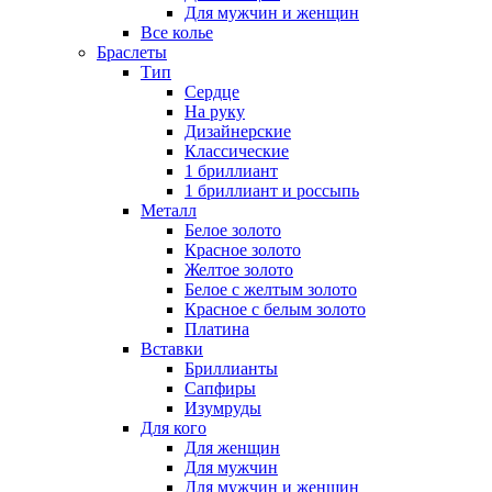
Для мужчин и женщин
Все колье
Браслеты
Тип
Сердце
На руку
Дизайнерские
Классические
1 бриллиант
1 бриллиант и россыпь
Металл
Белое золото
Красное золото
Желтое золото
Белое с желтым золото
Красное с белым золото
Платина
Вставки
Бриллианты
Сапфиры
Изумруды
Для кого
Для женщин
Для мужчин
Для мужчин и женщин