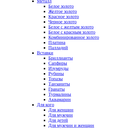
Металл
Белое золото
Желтое золото
Красное золото
Черное золото
Белое с желтым золото
Белое с красным золото
Комбинированное золото
Платина
Палладий
Вставки
Бриллианты
Сапфиры
Изумруды
Рубины
Топазы
Танзаниты
Гранаты
Турмалины
Аквамарин
Для кого
Для женщин
Для мужчин
Для детей
Для мужчин и женщин