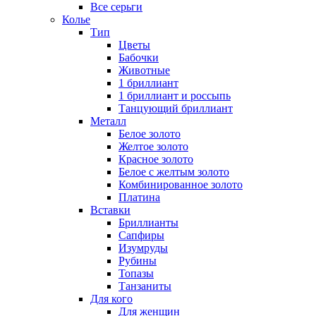
Все серьги
Колье
Тип
Цветы
Бабочки
Животные
1 бриллиант
1 бриллиант и россыпь
Танцующий бриллиант
Металл
Белое золото
Желтое золото
Красное золото
Белое с желтым золото
Комбинированное золото
Платина
Вставки
Бриллианты
Сапфиры
Изумруды
Рубины
Топазы
Танзаниты
Для кого
Для женщин