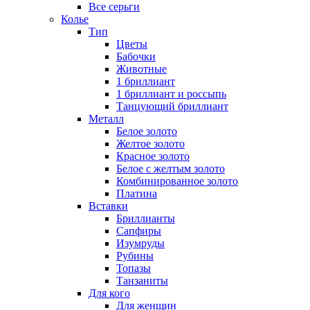
Все серьги
Колье
Тип
Цветы
Бабочки
Животные
1 бриллиант
1 бриллиант и россыпь
Танцующий бриллиант
Металл
Белое золото
Желтое золото
Красное золото
Белое с желтым золото
Комбинированное золото
Платина
Вставки
Бриллианты
Сапфиры
Изумруды
Рубины
Топазы
Танзаниты
Для кого
Для женщин