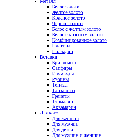
Металл
Белое золото
Желтое золото
Красное золото
Черное золото
Белое с желтым золото
Белое с красным золото
Комбинированное золото
Платина
Палладий
Вставки
Бриллианты
Сапфиры
Изумруды
Рубины
Топазы
Танзаниты
Гранаты
Турмалины
Аквамарин
Для кого
Для женщин
Для мужчин
Для детей
Для мужчин и женщин