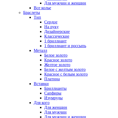
Для мужчин и женщин
Все колье
Браслеты
Тип
Сердце
На руку
Дизайнерские
Классические
1 бриллиант
1 бриллиант и россыпь
Металл
Белое золото
Красное золото
Желтое золото
Белое с желтым золото
Красное с белым золото
Платина
Вставки
Бриллианты
Сапфиры
Изумруды
Для кого
Для женщин
Для мужчин
Для мужчин и женщин