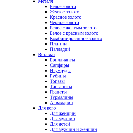
Металл
Белое золото
Желтое золото
Красное золото
Черное золото
Белое с желтым золото
Белое с красным золото
Комбинированное золото
Платина
Палладий
Вставки
Бриллианты
Сапфиры
Изумруды
Рубины
Топазы
Танзаниты
Гранаты
Турмалины
Аквамарин
Для кого
Для женщин
Для мужчин
Для детей
Для мужчин и женщин