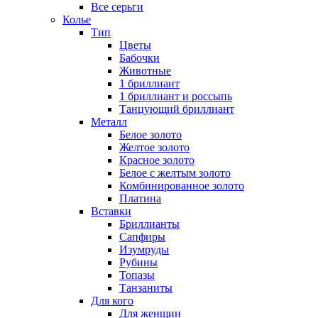
Все серьги
Колье
Тип
Цветы
Бабочки
Животные
1 бриллиант
1 бриллиант и россыпь
Танцующий бриллиант
Металл
Белое золото
Желтое золото
Красное золото
Белое с желтым золото
Комбинированное золото
Платина
Вставки
Бриллианты
Сапфиры
Изумруды
Рубины
Топазы
Танзаниты
Для кого
Для женщин