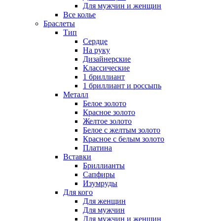
Для мужчин и женщин
Все колье
Браслеты
Тип
Сердце
На руку
Дизайнерские
Классические
1 бриллиант
1 бриллиант и россыпь
Металл
Белое золото
Красное золото
Желтое золото
Белое с желтым золото
Красное с белым золото
Платина
Вставки
Бриллианты
Сапфиры
Изумруды
Для кого
Для женщин
Для мужчин
Для мужчин и женщин