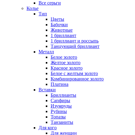
Все серьги
Колье
Тип
Цветы
Бабочки
Животные
1 бриллиант
1 бриллиант и россыпь
Танцующий бриллиант
Металл
Белое золото
Желтое золото
Красное золото
Белое с желтым золото
Комбинированное золото
Платина
Вставки
Бриллианты
Сапфиры
Изумруды
Рубины
Топазы
Танзаниты
Для кого
Для женщин