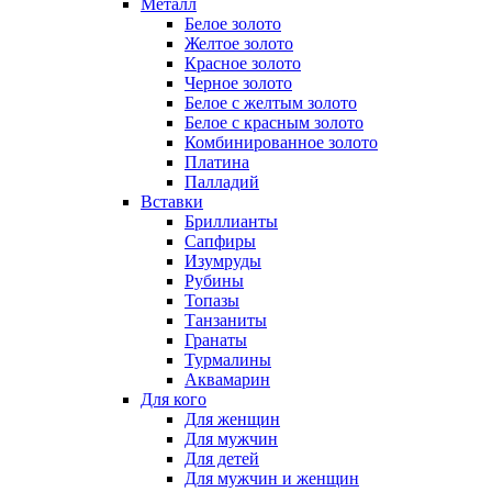
Металл
Белое золото
Желтое золото
Красное золото
Черное золото
Белое с желтым золото
Белое с красным золото
Комбинированное золото
Платина
Палладий
Вставки
Бриллианты
Сапфиры
Изумруды
Рубины
Топазы
Танзаниты
Гранаты
Турмалины
Аквамарин
Для кого
Для женщин
Для мужчин
Для детей
Для мужчин и женщин