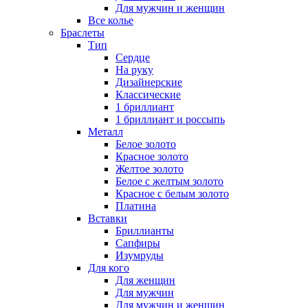
Для мужчин и женщин
Все колье
Браслеты
Тип
Сердце
На руку
Дизайнерские
Классические
1 бриллиант
1 бриллиант и россыпь
Металл
Белое золото
Красное золото
Желтое золото
Белое с желтым золото
Красное с белым золото
Платина
Вставки
Бриллианты
Сапфиры
Изумруды
Для кого
Для женщин
Для мужчин
Для мужчин и женщин