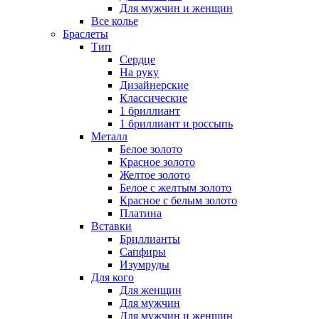
Для мужчин и женщин
Все колье
Браслеты
Тип
Сердце
На руку
Дизайнерские
Классические
1 бриллиант
1 бриллиант и россыпь
Металл
Белое золото
Красное золото
Желтое золото
Белое с желтым золото
Красное с белым золото
Платина
Вставки
Бриллианты
Сапфиры
Изумруды
Для кого
Для женщин
Для мужчин
Для мужчин и женщин