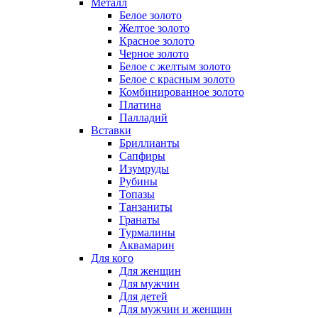
Металл
Белое золото
Желтое золото
Красное золото
Черное золото
Белое с желтым золото
Белое с красным золото
Комбинированное золото
Платина
Палладий
Вставки
Бриллианты
Сапфиры
Изумруды
Рубины
Топазы
Танзаниты
Гранаты
Турмалины
Аквамарин
Для кого
Для женщин
Для мужчин
Для детей
Для мужчин и женщин