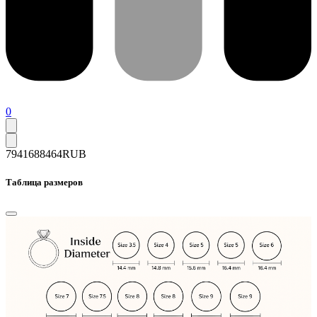
0
79416
88464
RUB
Таблица размеров