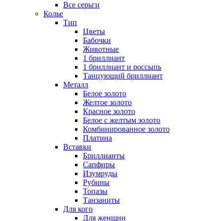
Все серьги
Колье
Тип
Цветы
Бабочки
Животные
1 бриллиант
1 бриллиант и россыпь
Танцующий бриллиант
Металл
Белое золото
Желтое золото
Красное золото
Белое с желтым золото
Комбинированное золото
Платина
Вставки
Бриллианты
Сапфиры
Изумруды
Рубины
Топазы
Танзаниты
Для кого
Для женщин