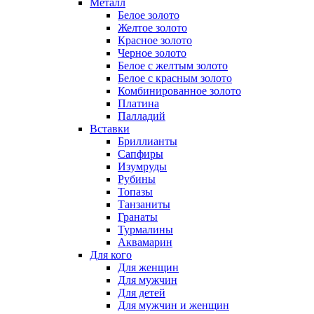
Металл
Белое золото
Желтое золото
Красное золото
Черное золото
Белое с желтым золото
Белое с красным золото
Комбинированное золото
Платина
Палладий
Вставки
Бриллианты
Сапфиры
Изумруды
Рубины
Топазы
Танзаниты
Гранаты
Турмалины
Аквамарин
Для кого
Для женщин
Для мужчин
Для детей
Для мужчин и женщин