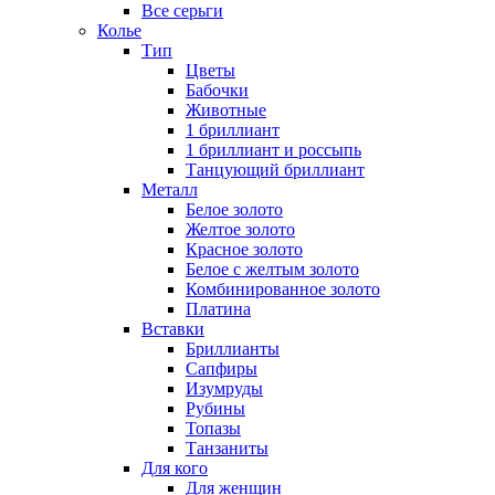
Все серьги
Колье
Тип
Цветы
Бабочки
Животные
1 бриллиант
1 бриллиант и россыпь
Танцующий бриллиант
Металл
Белое золото
Желтое золото
Красное золото
Белое с желтым золото
Комбинированное золото
Платина
Вставки
Бриллианты
Сапфиры
Изумруды
Рубины
Топазы
Танзаниты
Для кого
Для женщин