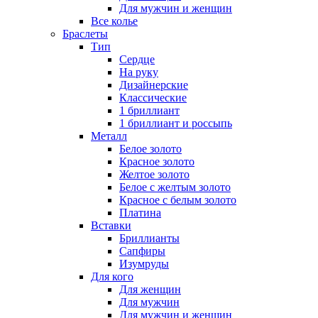
Для мужчин и женщин
Все колье
Браслеты
Тип
Сердце
На руку
Дизайнерские
Классические
1 бриллиант
1 бриллиант и россыпь
Металл
Белое золото
Красное золото
Желтое золото
Белое с желтым золото
Красное с белым золото
Платина
Вставки
Бриллианты
Сапфиры
Изумруды
Для кого
Для женщин
Для мужчин
Для мужчин и женщин