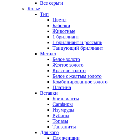
Все серьги
Колье
Тип
Цветы
Бабочки
Животные
1 бриллиант
1 бриллиант и россыпь
Танцующий бриллиант
Металл
Белое золото
Желтое золото
Красное золото
Белое с желтым золото
Комбинированное золото
Платина
Вставки
Бриллианты
Сапфиры
Изумруды
Рубины
Топазы
Танзаниты
Для кого
Для женщин