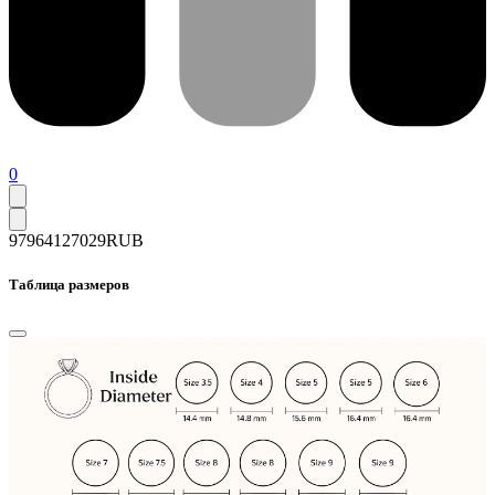
0
97964
127029
RUB
Таблица размеров