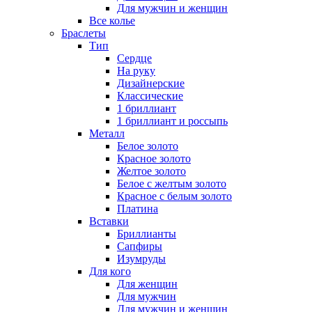
Для мужчин и женщин
Все колье
Браслеты
Тип
Сердце
На руку
Дизайнерские
Классические
1 бриллиант
1 бриллиант и россыпь
Металл
Белое золото
Красное золото
Желтое золото
Белое с желтым золото
Красное с белым золото
Платина
Вставки
Бриллианты
Сапфиры
Изумруды
Для кого
Для женщин
Для мужчин
Для мужчин и женщин