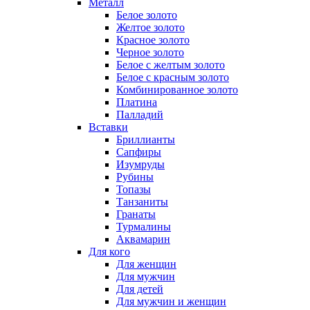
Металл
Белое золото
Желтое золото
Красное золото
Черное золото
Белое с желтым золото
Белое с красным золото
Комбинированное золото
Платина
Палладий
Вставки
Бриллианты
Сапфиры
Изумруды
Рубины
Топазы
Танзаниты
Гранаты
Турмалины
Аквамарин
Для кого
Для женщин
Для мужчин
Для детей
Для мужчин и женщин