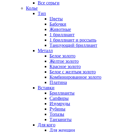
Все серьги
Колье
Тип
Цветы
Бабочки
Животные
1 бриллиант
1 бриллиант и россыпь
Танцующий бриллиант
Металл
Белое золото
Желтое золото
Красное золото
Белое с желтым золото
Комбинированное золото
Платина
Вставки
Бриллианты
Сапфиры
Изумруды
Рубины
Топазы
Танзаниты
Для кого
Для женщин