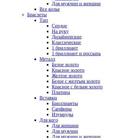
Для мужчин и женщин
Все колье
Браслеты
Тип
Сердце
На руку
Дизайнерские
Классические
1 бриллиант
1 бриллиант и россыпь
Металл
Белое золото
Красное золото
Желтое золото
Белое с желтым золото
Красное с белым золото
Платина
Вставки
Бриллианты
Сапфиры
Изумруды
Для кого
Для женщин
Для мужчин
Для мужчин и женщин