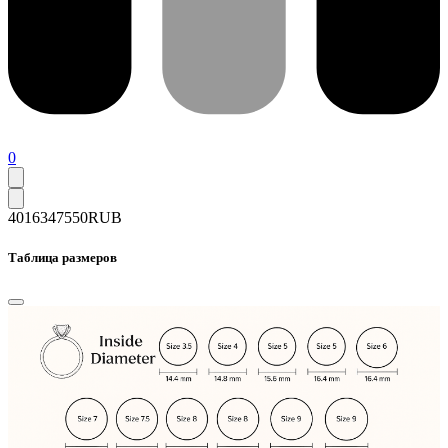
0
40163
47550
RUB
Таблица размеров