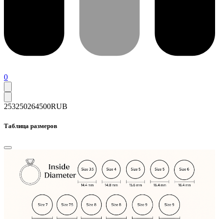
0
253250
264500
RUB
Таблица размеров