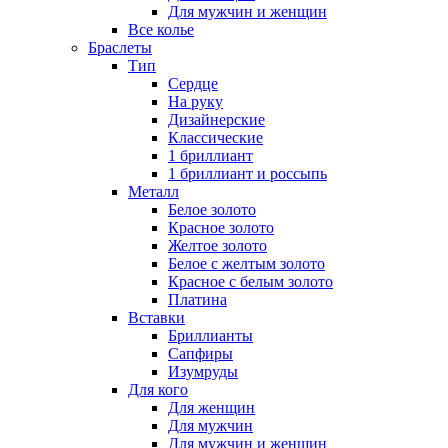
Для мужчин и женщин
Все колье
Браслеты
Тип
Сердце
На руку
Дизайнерские
Классические
1 бриллиант
1 бриллиант и россыпь
Металл
Белое золото
Красное золото
Желтое золото
Белое с желтым золото
Красное с белым золото
Платина
Вставки
Бриллианты
Сапфиры
Изумруды
Для кого
Для женщин
Для мужчин
Для мужчин и женщин