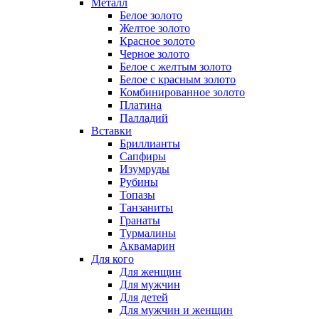
Металл
Белое золото
Желтое золото
Красное золото
Черное золото
Белое с желтым золото
Белое с красным золото
Комбинированное золото
Платина
Палладий
Вставки
Бриллианты
Сапфиры
Изумруды
Рубины
Топазы
Танзаниты
Гранаты
Турмалины
Аквамарин
Для кого
Для женщин
Для мужчин
Для детей
Для мужчин и женщин