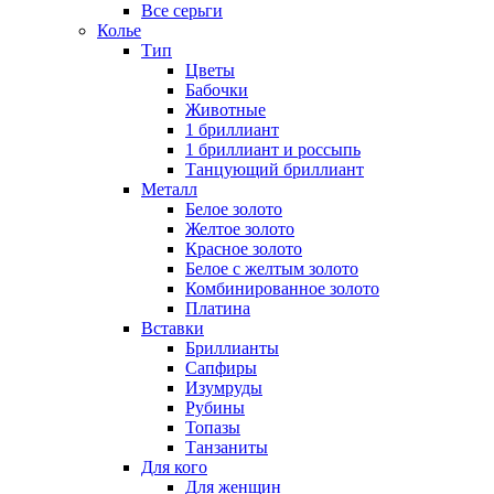
Все серьги
Колье
Тип
Цветы
Бабочки
Животные
1 бриллиант
1 бриллиант и россыпь
Танцующий бриллиант
Металл
Белое золото
Желтое золото
Красное золото
Белое с желтым золото
Комбинированное золото
Платина
Вставки
Бриллианты
Сапфиры
Изумруды
Рубины
Топазы
Танзаниты
Для кого
Для женщин