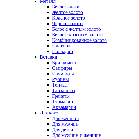
Металл
Белое золото
Желтое золото
Красное золото
Черное золото
Белое с желтым золото
Белое с красным золото
Комбинированное золото
Платина
Палладий
Вставки
Бриллианты
Сапфиры
Изумруды
Рубины
Топазы
Танзаниты
Гранаты
Турмалины
Аквамарин
Для кого
Для женщин
Для мужчин
Для детей
Для мужчин и женщин