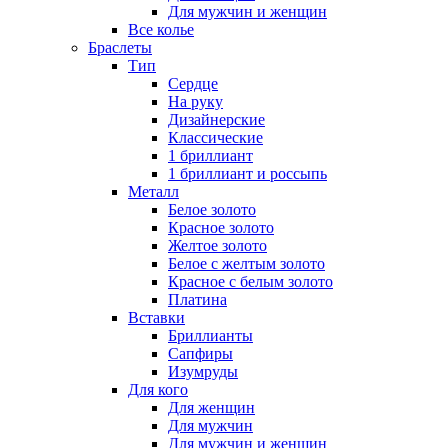
Для мужчин и женщин
Все колье
Браслеты
Тип
Сердце
На руку
Дизайнерские
Классические
1 бриллиант
1 бриллиант и россыпь
Металл
Белое золото
Красное золото
Желтое золото
Белое с желтым золото
Красное с белым золото
Платина
Вставки
Бриллианты
Сапфиры
Изумруды
Для кого
Для женщин
Для мужчин
Для мужчин и женщин