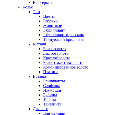
Все серьги
Колье
Тип
Цветы
Бабочки
Животные
1 бриллиант
1 бриллиант и россыпь
Танцующий бриллиант
Металл
Белое золото
Желтое золото
Красное золото
Белое с желтым золото
Комбинированное золото
Платина
Вставки
Бриллианты
Сапфиры
Изумруды
Рубины
Топазы
Танзаниты
Для кого
Для женщин