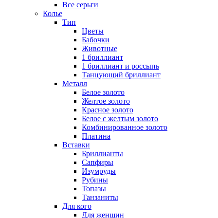
Все серьги
Колье
Тип
Цветы
Бабочки
Животные
1 бриллиант
1 бриллиант и россыпь
Танцующий бриллиант
Металл
Белое золото
Желтое золото
Красное золото
Белое с желтым золото
Комбинированное золото
Платина
Вставки
Бриллианты
Сапфиры
Изумруды
Рубины
Топазы
Танзаниты
Для кого
Для женщин