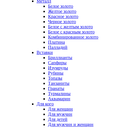
Металл
Белое золото
Желтое золото
Красное золото
Черное золото
Белое с желтым золото
Белое с красным золото
Комбинированное золото
Платина
Палладий
Вставки
Бриллианты
Сапфиры
Изумруды
Рубины
Топазы
Танзаниты
Гранаты
Турмалины
Аквамарин
Для кого
Для женщин
Для мужчин
Для детей
Для мужчин и женщин