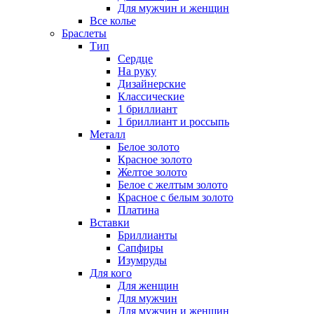
Для мужчин и женщин
Все колье
Браслеты
Тип
Сердце
На руку
Дизайнерские
Классические
1 бриллиант
1 бриллиант и россыпь
Металл
Белое золото
Красное золото
Желтое золото
Белое с желтым золото
Красное с белым золото
Платина
Вставки
Бриллианты
Сапфиры
Изумруды
Для кого
Для женщин
Для мужчин
Для мужчин и женщин