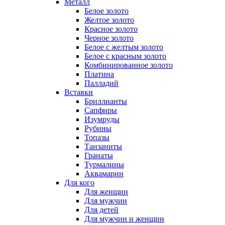
Металл
Белое золото
Желтое золото
Красное золото
Черное золото
Белое с желтым золото
Белое с красным золото
Комбинированное золото
Платина
Палладий
Вставки
Бриллианты
Сапфиры
Изумруды
Рубины
Топазы
Танзаниты
Гранаты
Турмалины
Аквамарин
Для кого
Для женщин
Для мужчин
Для детей
Для мужчин и женщин