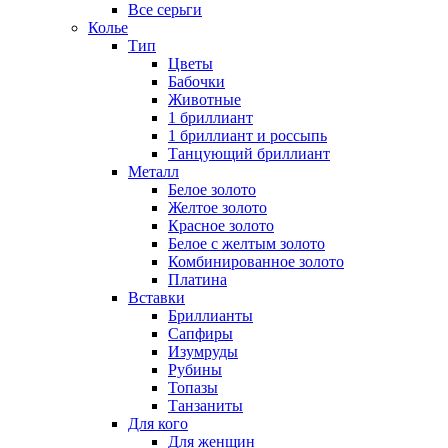
Все серьги
Колье
Тип
Цветы
Бабочки
Животные
1 бриллиант
1 бриллиант и россыпь
Танцующий бриллиант
Металл
Белое золото
Желтое золото
Красное золото
Белое с желтым золото
Комбинированное золото
Платина
Вставки
Бриллианты
Сапфиры
Изумруды
Рубины
Топазы
Танзаниты
Для кого
Для женщин