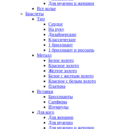
Для мужчин и женщин
Все колье
Браслеты
Тип
Сердце
На руку
Дизайнерские
Классические
1 бриллиант
1 бриллиант и россыпь
Металл
Белое золото
Красное золото
Желтое золото
Белое с желтым золото
Красное с белым золото
Платина
Вставки
Бриллианты
Сапфиры
Изумруды
Для кого
Для женщин
Для мужчин
Для мужчин и женщин