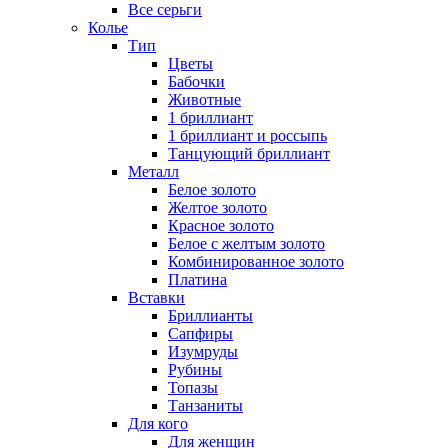
Все серьги
Колье
Тип
Цветы
Бабочки
Животные
1 бриллиант
1 бриллиант и россыпь
Танцующий бриллиант
Металл
Белое золото
Желтое золото
Красное золото
Белое с желтым золото
Комбинированное золото
Платина
Вставки
Бриллианты
Сапфиры
Изумруды
Рубины
Топазы
Танзаниты
Для кого
Для женщин