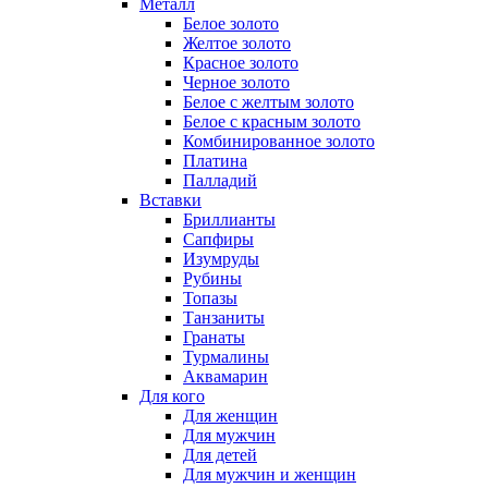
Металл
Белое золото
Желтое золото
Красное золото
Черное золото
Белое с желтым золото
Белое с красным золото
Комбинированное золото
Платина
Палладий
Вставки
Бриллианты
Сапфиры
Изумруды
Рубины
Топазы
Танзаниты
Гранаты
Турмалины
Аквамарин
Для кого
Для женщин
Для мужчин
Для детей
Для мужчин и женщин