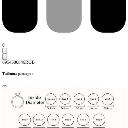
0
69545
86846
RUB
Таблица размеров