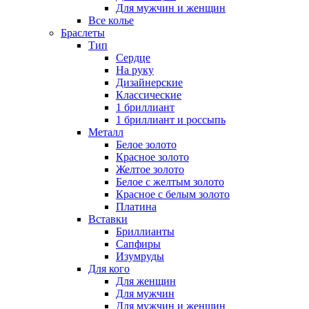
Для мужчин и женщин
Все колье
Браслеты
Тип
Сердце
На руку
Дизайнерские
Классические
1 бриллиант
1 бриллиант и россыпь
Металл
Белое золото
Красное золото
Желтое золото
Белое с желтым золото
Красное с белым золото
Платина
Вставки
Бриллианты
Сапфиры
Изумруды
Для кого
Для женщин
Для мужчин
Для мужчин и женщин