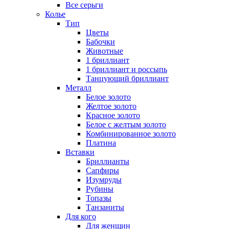
Все серьги
Колье
Тип
Цветы
Бабочки
Животные
1 бриллиант
1 бриллиант и россыпь
Танцующий бриллиант
Металл
Белое золото
Желтое золото
Красное золото
Белое с желтым золото
Комбинированное золото
Платина
Вставки
Бриллианты
Сапфиры
Изумруды
Рубины
Топазы
Танзаниты
Для кого
Для женщин