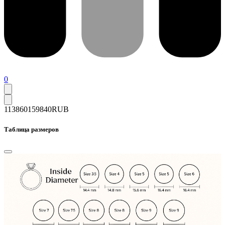
0
113860
159840
RUB
Таблица размеров