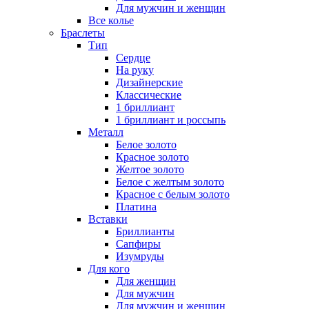
Для мужчин и женщин
Все колье
Браслеты
Тип
Сердце
На руку
Дизайнерские
Классические
1 бриллиант
1 бриллиант и россыпь
Металл
Белое золото
Красное золото
Желтое золото
Белое с желтым золото
Красное с белым золото
Платина
Вставки
Бриллианты
Сапфиры
Изумруды
Для кого
Для женщин
Для мужчин
Для мужчин и женщин