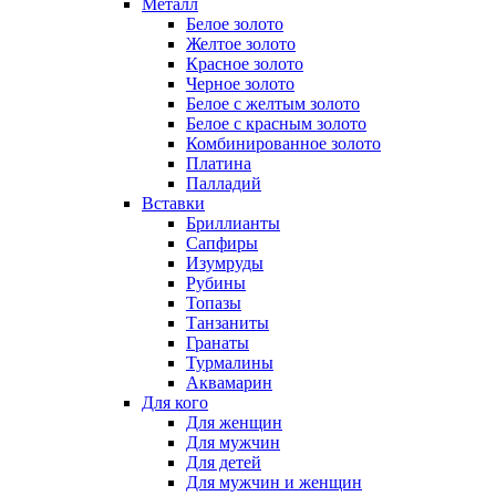
Металл
Белое золото
Желтое золото
Красное золото
Черное золото
Белое с желтым золото
Белое с красным золото
Комбинированное золото
Платина
Палладий
Вставки
Бриллианты
Сапфиры
Изумруды
Рубины
Топазы
Танзаниты
Гранаты
Турмалины
Аквамарин
Для кого
Для женщин
Для мужчин
Для детей
Для мужчин и женщин