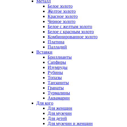
Металл
Белое золото
Желтое золото
Красное золото
Черное золото
Белое с желтым золото
Белое с красным золото
Комбинированное золото
Платина
Палладий
Вставки
Бриллианты
Сапфиры
Изумруды
Рубины
Топазы
Танзаниты
Гранаты
Турмалины
Аквамарин
Для кого
Для женщин
Для мужчин
Для детей
Для мужчин и женщин