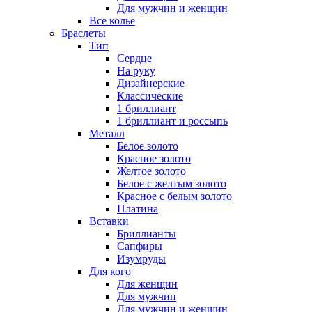
Для мужчин и женщин
Все колье
Браслеты
Тип
Сердце
На руку
Дизайнерские
Классические
1 бриллиант
1 бриллиант и россыпь
Металл
Белое золото
Красное золото
Желтое золото
Белое с желтым золото
Красное с белым золото
Платина
Вставки
Бриллианты
Сапфиры
Изумруды
Для кого
Для женщин
Для мужчин
Для мужчин и женщин