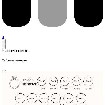
0
75900
89900
RUB
Таблица размеров