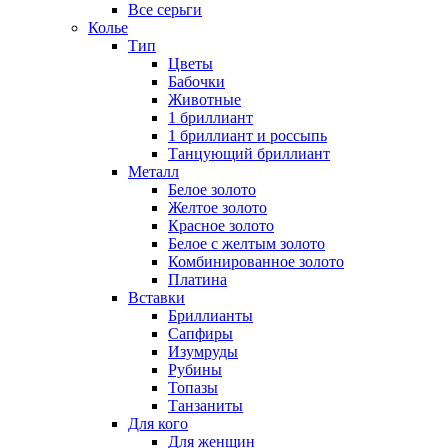
Все серьги
Колье
Тип
Цветы
Бабочки
Животные
1 бриллиант
1 бриллиант и россыпь
Танцующий бриллиант
Металл
Белое золото
Желтое золото
Красное золото
Белое с желтым золото
Комбинированное золото
Платина
Вставки
Бриллианты
Сапфиры
Изумруды
Рубины
Топазы
Танзаниты
Для кого
Для женщин