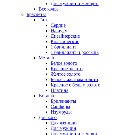
Для мужчин и женщин
Все колье
Браслеты
Тип
Сердце
На руку
Дизайнерские
Классические
1 бриллиант
1 бриллиант и россыпь
Металл
Белое золото
Красное золото
Желтое золото
Белое с желтым золото
Красное с белым золото
Платина
Вставки
Бриллианты
Сапфиры
Изумруды
Для кого
Для женщин
Для мужчин
Для мужчин и женщин