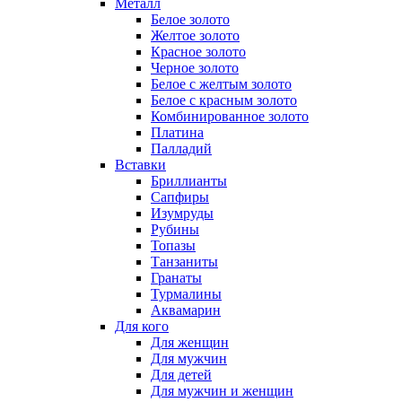
Металл
Белое золото
Желтое золото
Красное золото
Черное золото
Белое с желтым золото
Белое с красным золото
Комбинированное золото
Платина
Палладий
Вставки
Бриллианты
Сапфиры
Изумруды
Рубины
Топазы
Танзаниты
Гранаты
Турмалины
Аквамарин
Для кого
Для женщин
Для мужчин
Для детей
Для мужчин и женщин