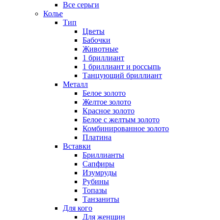
Все серьги
Колье
Тип
Цветы
Бабочки
Животные
1 бриллиант
1 бриллиант и россыпь
Танцующий бриллиант
Металл
Белое золото
Желтое золото
Красное золото
Белое с желтым золото
Комбинированное золото
Платина
Вставки
Бриллианты
Сапфиры
Изумруды
Рубины
Топазы
Танзаниты
Для кого
Для женщин