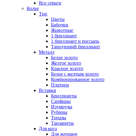
Все серьги
Колье
Тип
Цветы
Бабочки
Животные
1 бриллиант
1 бриллиант и россыпь
Танцующий бриллиант
Металл
Белое золото
Желтое золото
Красное золото
Белое с желтым золото
Комбинированное золото
Платина
Вставки
Бриллианты
Сапфиры
Изумруды
Рубины
Топазы
Танзаниты
Для кого
Для женщин