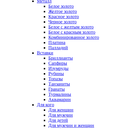
Металл
Белое золото
Желтое золото
Красное золото
Черное золото
Белое с желтым золото
Белое с красным золото
Комбинированное золото
Платина
Палладий
Вставки
Бриллианты
Сапфиры
Изумруды
Рубины
Топазы
Танзаниты
Гранаты
Турмалины
Аквамарин
Для кого
Для женщин
Для мужчин
Для детей
Для мужчин и женщин