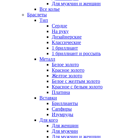
Для мужчин и женщин
Все колье
Браслеты
Тип
Сердце
На руку
Дизайнерские
Классические
1 бриллиант
1 бриллиант и россыпь
Металл
Белое золото
Красное золото
Желтое золото
Белое с желтым золото
Красное с белым золото
Платина
Вставки
Бриллианты
Сапфиры
Изумруды
Для кого
Для женщин
Для мужчин
Для мужчин и женщин