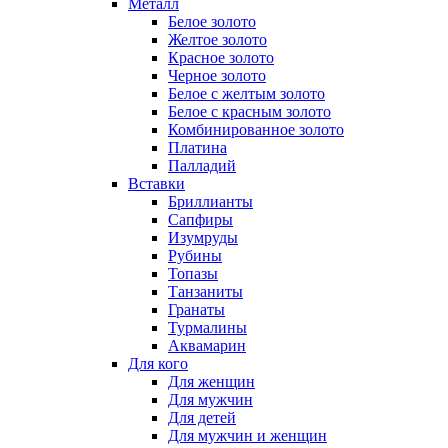
Металл
Белое золото
Желтое золото
Красное золото
Черное золото
Белое с желтым золото
Белое с красным золото
Комбинированное золото
Платина
Палладий
Вставки
Бриллианты
Сапфиры
Изумруды
Рубины
Топазы
Танзаниты
Гранаты
Турмалины
Аквамарин
Для кого
Для женщин
Для мужчин
Для детей
Для мужчин и женщин