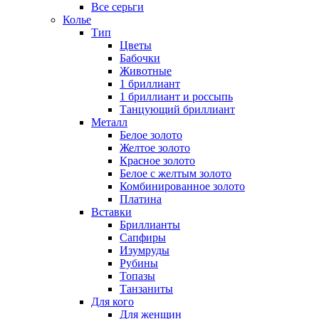
Все серьги
Колье
Тип
Цветы
Бабочки
Животные
1 бриллиант
1 бриллиант и россыпь
Танцующий бриллиант
Металл
Белое золото
Желтое золото
Красное золото
Белое с желтым золото
Комбинированное золото
Платина
Вставки
Бриллианты
Сапфиры
Изумруды
Рубины
Топазы
Танзаниты
Для кого
Для женщин