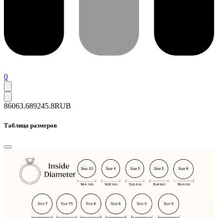
0
86063.6
89245.8
RUB
Таблица размеров