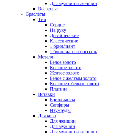
Для мужчин и женщин
Все колье
Браслеты
Тип
Сердце
На руку
Дизайнерские
Классические
1 бриллиант
1 бриллиант и россыпь
Металл
Белое золото
Красное золото
Желтое золото
Белое с желтым золото
Красное с белым золото
Платина
Вставки
Бриллианты
Сапфиры
Изумруды
Для кого
Для женщин
Для мужчин
Для мужчин и женщин