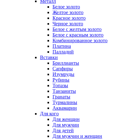
Металл
Белое золото
Желтое золото
Красное золото
Черное золото
Белое с желтым золото
Белое с красным золото
Комбинированное золото
Платина
Палладий
Вставки
Бриллианты
Сапфиры
Изумруды
Рубины
Топазы
Танзаниты
Гранаты
Турмалины
Аквамарин
Для кого
Для женщин
Для мужчин
Для детей
Для мужчин и женщин