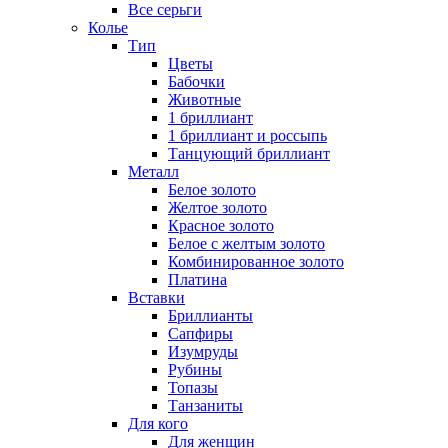
Все серьги
Колье
Тип
Цветы
Бабочки
Животные
1 бриллиант
1 бриллиант и россыпь
Танцующий бриллиант
Металл
Белое золото
Желтое золото
Красное золото
Белое с желтым золото
Комбинированное золото
Платина
Вставки
Бриллианты
Сапфиры
Изумруды
Рубины
Топазы
Танзаниты
Для кого
Для женщин