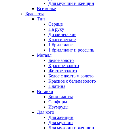
Для мужчин и женщин
Все колье
Браслеты
Тип
Сердце
На руку
Дизайнерские
Классические
1 бриллиант
1 бриллиант и россыпь
Металл
Белое золото
Красное золото
Желтое золото
Белое с желтым золото
Красное с белым золото
Платина
Вставки
Бриллианты
Сапфиры
Изумруды
Для кого
Для женщин
Для мужчин
Для мужчин и женщин