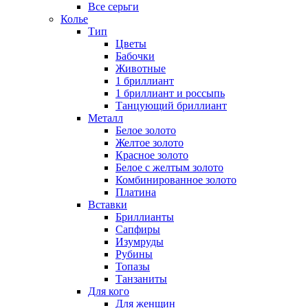
Все серьги
Колье
Тип
Цветы
Бабочки
Животные
1 бриллиант
1 бриллиант и россыпь
Танцующий бриллиант
Металл
Белое золото
Желтое золото
Красное золото
Белое с желтым золото
Комбинированное золото
Платина
Вставки
Бриллианты
Сапфиры
Изумруды
Рубины
Топазы
Танзаниты
Для кого
Для женщин