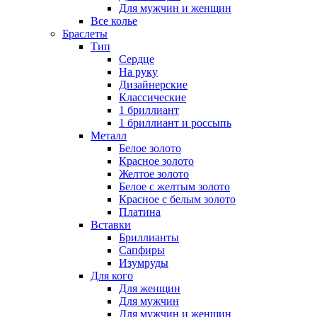
Для мужчин и женщин
Все колье
Браслеты
Тип
Сердце
На руку
Дизайнерские
Классические
1 бриллиант
1 бриллиант и россыпь
Металл
Белое золото
Красное золото
Желтое золото
Белое с желтым золото
Красное с белым золото
Платина
Вставки
Бриллианты
Сапфиры
Изумруды
Для кого
Для женщин
Для мужчин
Для мужчин и женщин