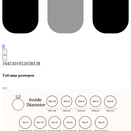
0
194530
195265
RUB
Таблица размеров