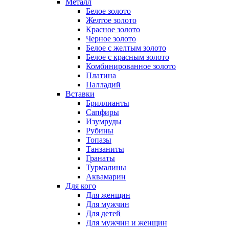
Металл
Белое золото
Желтое золото
Красное золото
Черное золото
Белое с желтым золото
Белое с красным золото
Комбинированное золото
Платина
Палладий
Вставки
Бриллианты
Сапфиры
Изумруды
Рубины
Топазы
Танзаниты
Гранаты
Турмалины
Аквамарин
Для кого
Для женщин
Для мужчин
Для детей
Для мужчин и женщин