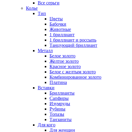
Все серьги
Колье
Тип
Цветы
Бабочки
Животные
1 бриллиант
1 бриллиант и россыпь
Танцующий бриллиант
Металл
Белое золото
Желтое золото
Красное золото
Белое с желтым золото
Комбинированное золото
Платина
Вставки
Бриллианты
Сапфиры
Изумруды
Рубины
Топазы
Танзаниты
Для кого
Для женщин