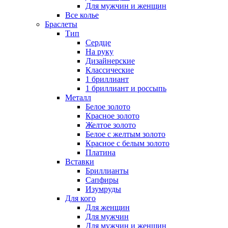
Для мужчин и женщин
Все колье
Браслеты
Тип
Сердце
На руку
Дизайнерские
Классические
1 бриллиант
1 бриллиант и россыпь
Металл
Белое золото
Красное золото
Желтое золото
Белое с желтым золото
Красное с белым золото
Платина
Вставки
Бриллианты
Сапфиры
Изумруды
Для кого
Для женщин
Для мужчин
Для мужчин и женщин