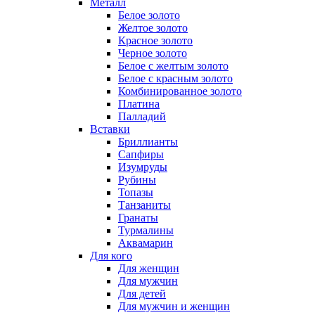
Металл
Белое золото
Желтое золото
Красное золото
Черное золото
Белое с желтым золото
Белое с красным золото
Комбинированное золото
Платина
Палладий
Вставки
Бриллианты
Сапфиры
Изумруды
Рубины
Топазы
Танзаниты
Гранаты
Турмалины
Аквамарин
Для кого
Для женщин
Для мужчин
Для детей
Для мужчин и женщин