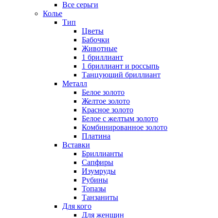
Все серьги
Колье
Тип
Цветы
Бабочки
Животные
1 бриллиант
1 бриллиант и россыпь
Танцующий бриллиант
Металл
Белое золото
Желтое золото
Красное золото
Белое с желтым золото
Комбинированное золото
Платина
Вставки
Бриллианты
Сапфиры
Изумруды
Рубины
Топазы
Танзаниты
Для кого
Для женщин