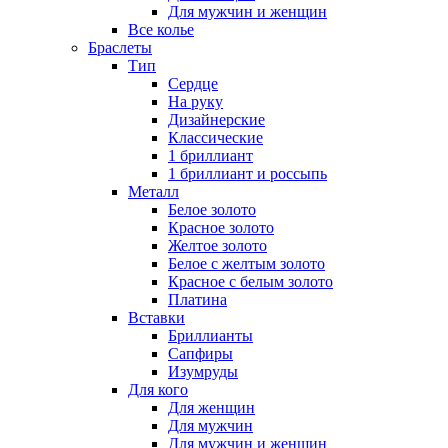
Для мужчин и женщин
Все колье
Браслеты
Тип
Сердце
На руку
Дизайнерские
Классические
1 бриллиант
1 бриллиант и россыпь
Металл
Белое золото
Красное золото
Желтое золото
Белое с желтым золото
Красное с белым золото
Платина
Вставки
Бриллианты
Сапфиры
Изумруды
Для кого
Для женщин
Для мужчин
Для мужчин и женщин