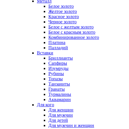
Металл
Белое золото
Желтое золото
Красное золото
Черное золото
Белое с желтым золото
Белое с красным золото
Комбинированное золото
Платина
Палладий
Вставки
Бриллианты
Сапфиры
Изумруды
Рубины
Топазы
Танзаниты
Гранаты
Турмалины
Аквамарин
Для кого
Для женщин
Для мужчин
Для детей
Для мужчин и женщин