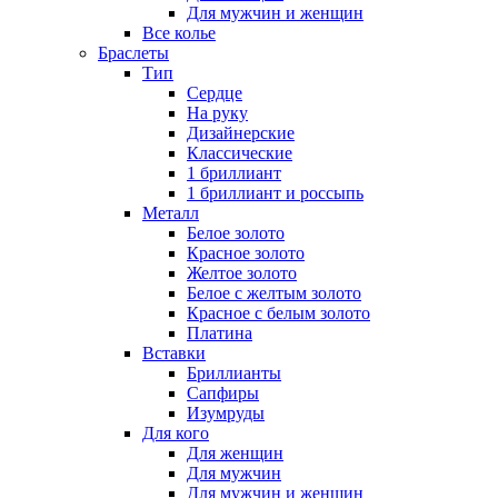
Для мужчин и женщин
Все колье
Браслеты
Тип
Сердце
На руку
Дизайнерские
Классические
1 бриллиант
1 бриллиант и россыпь
Металл
Белое золото
Красное золото
Желтое золото
Белое с желтым золото
Красное с белым золото
Платина
Вставки
Бриллианты
Сапфиры
Изумруды
Для кого
Для женщин
Для мужчин
Для мужчин и женщин