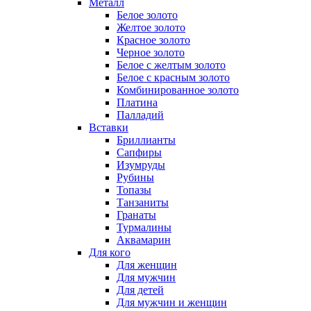
Металл
Белое золото
Желтое золото
Красное золото
Черное золото
Белое с желтым золото
Белое с красным золото
Комбинированное золото
Платина
Палладий
Вставки
Бриллианты
Сапфиры
Изумруды
Рубины
Топазы
Танзаниты
Гранаты
Турмалины
Аквамарин
Для кого
Для женщин
Для мужчин
Для детей
Для мужчин и женщин