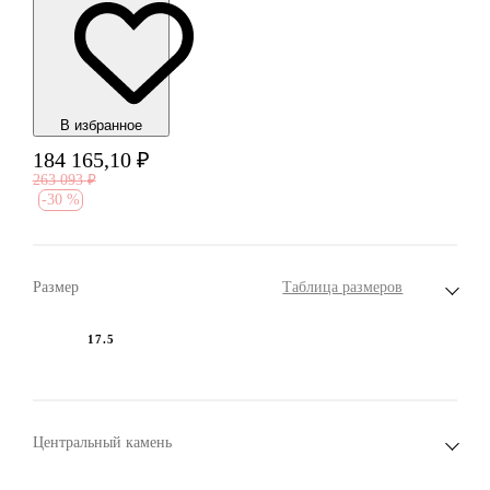
В избранноe
184 165,10
₽
263 093
₽
-
30 %
Размер
Таблица размеров
17.5
Центральный камень