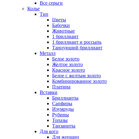
Все серьги
Колье
Тип
Цветы
Бабочки
Животные
1 бриллиант
1 бриллиант и россыпь
Танцующий бриллиант
Металл
Белое золото
Желтое золото
Красное золото
Белое с желтым золото
Комбинированное золото
Платина
Вставки
Бриллианты
Сапфиры
Изумруды
Рубины
Топазы
Танзаниты
Для кого
Для женщин