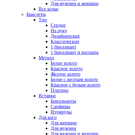
Для мужчин и женщин
Все колье
Браслеты
Тип
Сердце
На руку
Дизайнерские
Классические
1 бриллиант
1 бриллиант и россыпь
Металл
Белое золото
Красное золото
Желтое золото
Белое с желтым золото
Красное с белым золото
Платина
Вставки
Бриллианты
Сапфиры
Изумруды
Для кого
Для женщин
Для мужчин
Для мужчин и женщин