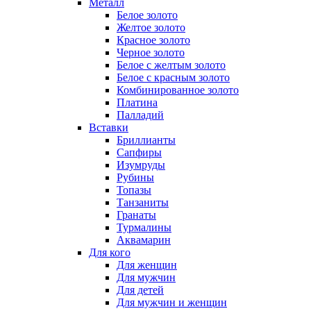
Металл
Белое золото
Желтое золото
Красное золото
Черное золото
Белое с желтым золото
Белое с красным золото
Комбинированное золото
Платина
Палладий
Вставки
Бриллианты
Сапфиры
Изумруды
Рубины
Топазы
Танзаниты
Гранаты
Турмалины
Аквамарин
Для кого
Для женщин
Для мужчин
Для детей
Для мужчин и женщин