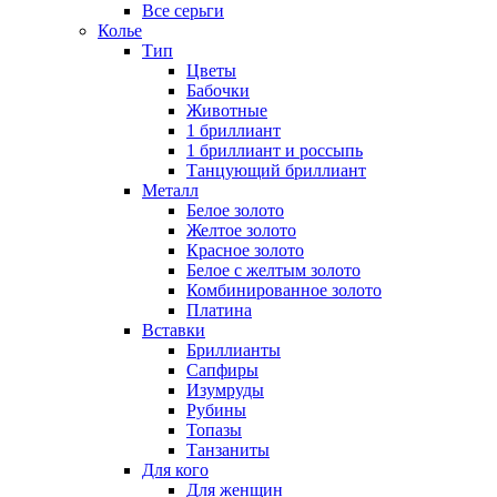
Все серьги
Колье
Тип
Цветы
Бабочки
Животные
1 бриллиант
1 бриллиант и россыпь
Танцующий бриллиант
Металл
Белое золото
Желтое золото
Красное золото
Белое с желтым золото
Комбинированное золото
Платина
Вставки
Бриллианты
Сапфиры
Изумруды
Рубины
Топазы
Танзаниты
Для кого
Для женщин