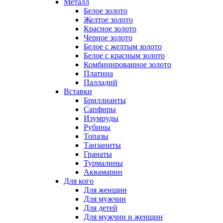
Металл
Белое золото
Желтое золото
Красное золото
Черное золото
Белое с желтым золото
Белое с красным золото
Комбинированное золото
Платина
Палладий
Вставки
Бриллианты
Сапфиры
Изумруды
Рубины
Топазы
Танзаниты
Гранаты
Турмалины
Аквамарин
Для кого
Для женщин
Для мужчин
Для детей
Для мужчин и женщин