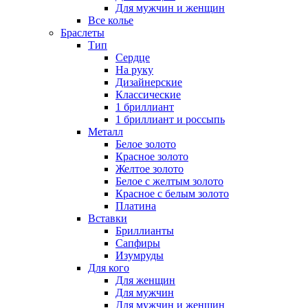
Для мужчин и женщин
Все колье
Браслеты
Тип
Сердце
На руку
Дизайнерские
Классические
1 бриллиант
1 бриллиант и россыпь
Металл
Белое золото
Красное золото
Желтое золото
Белое с желтым золото
Красное с белым золото
Платина
Вставки
Бриллианты
Сапфиры
Изумруды
Для кого
Для женщин
Для мужчин
Для мужчин и женщин