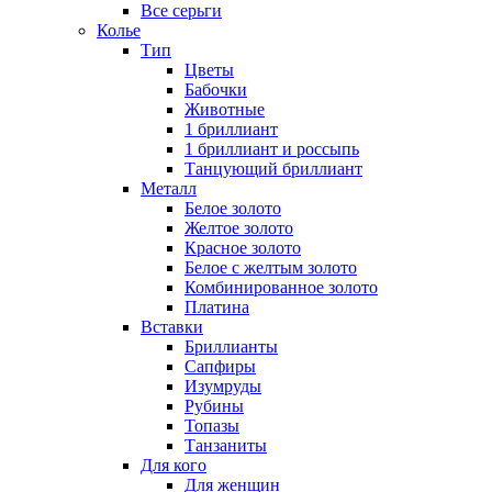
Все серьги
Колье
Тип
Цветы
Бабочки
Животные
1 бриллиант
1 бриллиант и россыпь
Танцующий бриллиант
Металл
Белое золото
Желтое золото
Красное золото
Белое с желтым золото
Комбинированное золото
Платина
Вставки
Бриллианты
Сапфиры
Изумруды
Рубины
Топазы
Танзаниты
Для кого
Для женщин