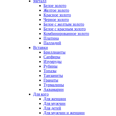
Металл
Белое золото
Желтое золото
Красное золото
Черное золото
Белое с желтым золото
Белое с красным золото
Комбинированное золото
Платина
Палладий
Вставки
Бриллианты
Сапфиры
Изумруды
Рубины
Топазы
Танзаниты
Гранаты
Турмалины
Аквамарин
Для кого
Для женщин
Для мужчин
Для детей
Для мужчин и женщин