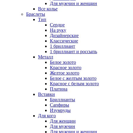
Для мужчин и женщин
Все колье
Браслеты
Тип
Сердце
На руку
Дизайнерские
Классические
1 бриллиант
1 бриллиант и россыпь
Металл
Белое золото
Красное золото
Желтое золото
Белое с желтым золото
Красное с белым золото
Платина
Вставки
Бриллианты
Сапфиры
Изумруды
Для кого
Для женщин
Для мужчин
Для мужчин и женщин